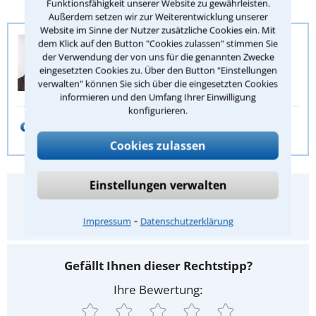
Funktionsfähigkeit unserer Website zu gewährleisten.
Außerdem setzen wir zur Weiterentwicklung unserer
Website im Sinne der Nutzer zusätzliche Cookies ein. Mit
Anwalt-Suchservice
dem Klick auf den Button "Cookies zulassen" stimmen Sie
der Verwendung der von uns für die genannten Zwecke
Juristische Redaktion
eingesetzten Cookies zu. Über den Button "Einstellungen
Stephan Buch
verwalten" können Sie sich über die eingesetzten Cookies
informieren und den Umfang Ihrer Einwilligung
konfigurieren.
E-Mail schreiben
Cookies zulassen
Einstellungen verwalten
Hat Ihnen dieser Rechtstipp geholfen?
Ja
Nein
⁃
Impressum
Datenschutzerklärung
Gefällt Ihnen dieser Rechtstipp?
Ihre Bewertung: