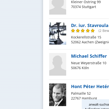
Kleiner Ostring 99
70374 Stuttgart
Dr. iur. Stavroul
(2 Be
Kockerellstraße 15
52062 Aachen (Zweigni
Michael Schiffer
Neue Weyerstraße 10
50676 Köln
Hont Péter Heté
Palmaille 52
22767 Hamburg
anwalt-suchse