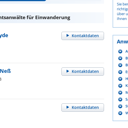
Sie be
richti
über 
chtsanwälte für Einwanderung
Ihnen 
eyde
Kontaktdaten
Anw
A
B
B
-Neß
Kontaktdaten
E
H
B
K
M
S
S
Kontaktdaten
W