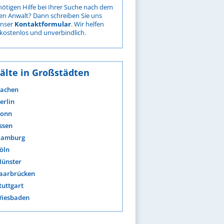
nötigen Hilfe bei Ihrer Suche nach dem
gen Anwalt? Dann schreiben Sie uns
unser
Kontaktformular
. Wir helfen
kostenlos und unverbindlich.
älte in Großstädten
achen
erlin
onn
ssen
amburg
öln
ünster
aarbrücken
tuttgart
iesbaden