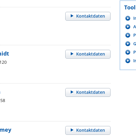
Tool
Kontaktdaten
I
A
P
G
P
midt
Kontaktdaten
I
 120
n
Kontaktdaten
158
lmey
Kontaktdaten