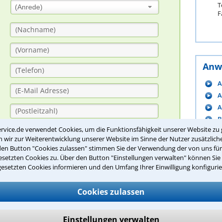
T
(Anrede)
F
Anw
A
A
A
B
rvice.de verwendet Cookies, um die Funktionsfähigkeit unserer Website zu 
B
wir zur Weiterentwicklung unserer Website im Sinne der Nutzer zusätzliche
B
den Button "Cookies zulassen" stimmen Sie der Verwendung der von uns fü
B
setzten Cookies zu. Über den Button "Einstellungen verwalten" können Sie 
B
gesetzten Cookies informieren und den Umfang Ihrer Einwilligung konfigurie
B
C
Cookies zulassen
Bitte Sicherheitscode eingeben.
m
Einstellungen verwalten