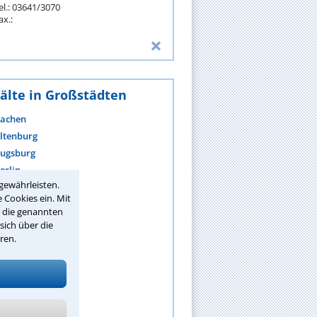
el.: 03641/3070
ax.:
älte in Großstädten
achen
ltenburg
ugsburg
erlin
gewährleisten.
ielefeld
 Cookies ein. Mit
ochum
r die genannten
onn
sich über die
raunschweig
ren.
remen
hemnitz
ehr anzeigen