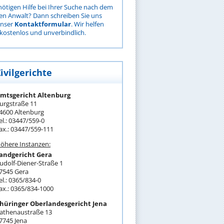
nötigen Hilfe bei Ihrer Suche nach dem
gen Anwalt? Dann schreiben Sie uns
unser
Kontaktformular
. Wir helfen
kostenlos und unverbindlich.
ivilgerichte
mtsgericht Altenburg
urgstraße 11
4600 Altenburg
el.: 03447/559-0
ax.: 03447/559-111
öhere Instanzen:
andgericht Gera
udolf-Diener-Straße 1
7545 Gera
el.: 0365/834-0
ax.: 0365/834-1000
hüringer Oberlandesgericht Jena
athenaustraße 13
7745 Jena