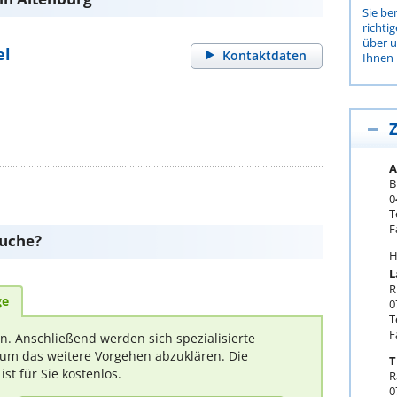
Sie be
richti
über 
el
Kontaktdaten
Ihnen 
Z
A
B
0
T
F
suche?
H
L
R
ge
0
T
F
rn. Anschließend werden sich spezialisierte
um das weitere Vorgehen abzuklären. Die
T
t für Sie kostenlos.
R
0