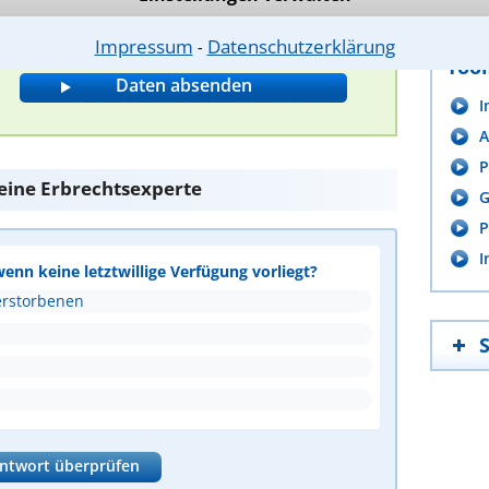
Impressum
Datenschutzerklärung
⁃
Tool
I
A
P
 eine Erbrechtsexperte
G
P
I
wenn keine letztwillige Verfügung vorliegt?
erstorbenen
ntwort überprüfen