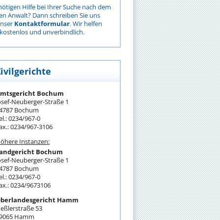
nötigen Hilfe bei Ihrer Suche nach dem
gen Anwalt? Dann schreiben Sie uns
unser
Kontaktformular
. Wir helfen
kostenlos und unverbindlich.
ivilgerichte
mtsgericht Bochum
osef-Neuberger-Straße 1
4787 Bochum
el.: 0234/967-0
ax.: 0234/967-3106
öhere Instanzen:
andgericht Bochum
osef-Neuberger-Straße 1
4787 Bochum
el.: 0234/967-0
ax.: 0234/9673106
berlandesgericht Hamm
eßlerstraße 53
9065 Hamm