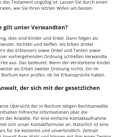
as Testament ungültig ist. Lassen Sie durch einen
ten, wie Sie Ihren letzten Willen am besten
e gilt unter Verwandten?
ng, dies sind Kinder und Enkel. Dann folgen als
wister, Nichten und Neffen. Als Erben dritter
n des Erblassers sowie Onkel und Tanten sowie
iner vorhergehenden Ordnung schließen Verwandte
rbe aus. Das bedeutet: Wenn der Verstorbene Kinder
hwister als Erben zweiter Ordnung nichts. Ein im
n Bochum kann prüfen, ob Sie Erbansprüche haben.
nwalt, der sich mit der gesetzlichen
e eine Übersicht der in Bochum tätigen Rechtsanwälte
enthalten hilfreiche Informationen über die
eit der Anwälte. Für eine einfache Kontaktaufnahme
et sich unser Kontaktformular an. Natürlich ist eine
s für Sie kostenlos und unverbindlich. Zeitnah
m Anwalt Ihrer Wahl und können mit ihm einen Termin