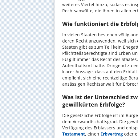
weiteres Viertel hinzu, sodass es ins
Rechtsanwälte, die Ihnen in allen e
Wie funktioniert die Erbfo
In vielen Staaten bestehen völlig an
deren Recht anzuwenden, weil sich d
Staaten gibt es zum Teil kein Ehega
Pflichtteilsberechtigte sind Erben u
EU gilt immer das Recht des Staates
Aufenthaltsort hatte. Dringend zu e
klarer Aussage, dass auf den Erbfal
empfiehlt sich eine rechtzeitige Be
ansässigen Rechtsanwalt für Erbrech
Was ist der Unterschied zw
gewillkürten Erbfolge?
Die gesetzliche Erbfolge ist im Bürg
dem Verwandtschaftsgrad. Die gewillk
Verfügung des Erblassers und entspr
Testament
, einen
Erbvertrag
oder e