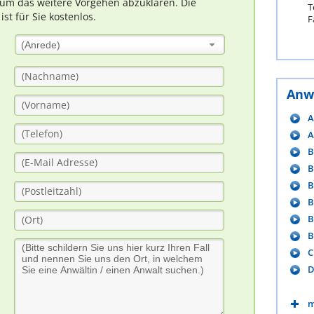
um das weitere Vorgehen abzuklären. Die
T
t für Sie kostenlos.
F
(Anrede)
Anw
A
A
B
B
B
B
B
B
C
D
m