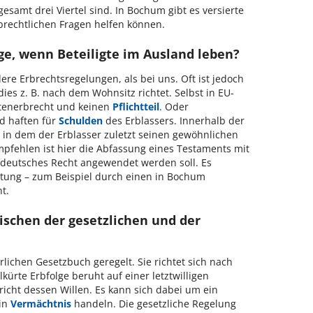
gesamt drei Viertel sind. In Bochum gibt es versierte
rbrechtlichen Fragen helfen können.
lge, wenn Beteiligte im Ausland leben?
dere Erbrechtsregelungen, als bei uns. Oft ist jedoch
ies z. B. nach dem Wohnsitz richtet. Selbst in EU-
ttenerbrecht und keinen
Pflichtteil
. Oder
nd haften für
Schulden
des Erblassers. Innerhalb der
, in dem der Erblasser zuletzt seinen gewöhnlichen
mpfehlen ist hier die Abfassung eines Testaments mit
l deutsches Recht angewendet werden soll. Es
ratung – zum Beispiel durch einen in Bochum
t.
ischen der gesetzlichen und der
erlichen Gesetzbuch geregelt. Sie richtet sich nach
ürte Erbfolge beruht auf einer letztwilligen
icht dessen Willen. Es kann sich dabei um ein
in
Vermächtnis
handeln. Die gesetzliche Regelung