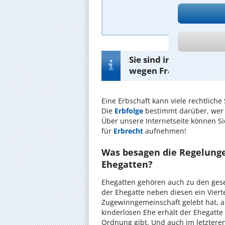
A
Sie sind in Bochum au
wegen Fragen rund um 
Eine Erbschaft kann viele rechtliche
Die
Erbfolge
bestimmt darüber, wer
Über unsere Internetseite können Si
für
Erbrecht
aufnehmen!
Was besagen die Regelunge
Ehegatten?
Ehegatten gehören auch zu den gese
der Ehegatte neben diesen ein Viert
Zugewinngemeinschaft gelebt hat, a
kinderlosen Ehe erhält der Ehegatte
Ordnung gibt. Und auch im letztere