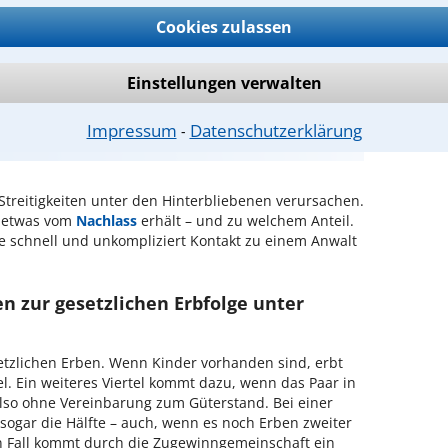
Cookies zulassen
ntwort überprüfen
Einstellungen verwalten
f der Suche nach einem Rechtsanwalt
Impressum
Datenschutzerklärung
⁃
die gesetzliche Erbfolge?
 Streitigkeiten unter den Hinterbliebenen verursachen.
 etwas vom
Nachlass
erhält – und zu welchem Anteil.
e schnell und unkompliziert Kontakt zu einem Anwalt
n zur gesetzlichen Erbfolge unter
tzlichen Erben. Wenn Kinder vorhanden sind, erbt
el. Ein weiteres Viertel kommt dazu, wenn das Paar in
lso ohne Vereinbarung zum Güterstand. Bei einer
 sogar die Hälfte – auch, wenn es noch Erben zweiter
n Fall kommt durch die Zugewinngemeinschaft ein