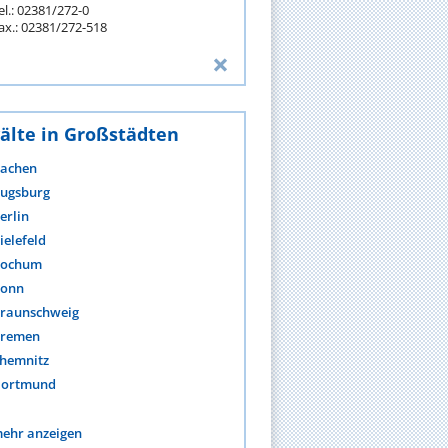
el.: 02381/272-0
ax.: 02381/272-518
älte in Großstädten
achen
ugsburg
erlin
ielefeld
ochum
onn
raunschweig
remen
hemnitz
ortmund
ehr anzeigen