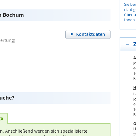
Sie be
richti
in Bochum
über 
Ihnen 
Kontaktdaten
ertung)
Z
A
J
4
T
F
H
L
suche?
J
4
T
F
ge
O
H
rn. Anschließend werden sich spezialisierte
5