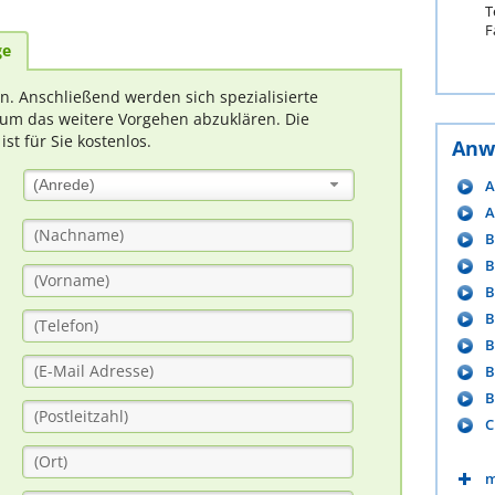
T
F
ge
rn. Anschließend werden sich spezialisierte
um das weitere Vorgehen abzuklären. Die
t für Sie kostenlos.
Anw
A
(Anrede)
A
B
B
B
B
B
B
B
C
m