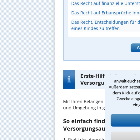
Das Recht auf finanzielle Unters
Das Recht auf Erbansprüche inn
Das Recht, Entscheidungen für d
eines Kindes zu treffen
A
Erste-Hilfe-Infos zur 
anwalt-suchse
Versorgungsausgleich 
Außerdem setzen 
dem Klick auf 
Zwecke einge
Mit Ihren Belangen im
Versorgungsa
ein
und Umgebung in guten Händen.
So einfach finden Sie den 
Versorgungsausgleich in Bo
1. Profil des Anwalts für Versorgun