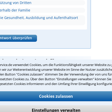
tützung von Dritten
erhalb der Familie
ie Gesundheit, Ausbildung und Aufenthaltsort
ntwort überprüfen
Suche nach einem Anwalt für
rvice.de verwendet Cookies, um die Funktionsfähigkeit unserer Website zu 
in Bottrop
wir zur Weiterentwicklung unserer Website im Sinne der Nutzer zusätzliche
den Button "Cookies zulassen" stimmen Sie der Verwendung der von uns fü
setzten Cookies zu. Über den Button "Einstellungen verwalten" können Sie 
usgleich
sind Sie bei unseren Anwälten aus Bottrop
gesetzten Cookies informieren und den Umfang Ihrer Einwilligung konfigurie
Cookies zulassen
passenden Anwalt für
ttrop:
Einstellungen verwalten
gsausgleich in Ihrer Umgebung auswählen