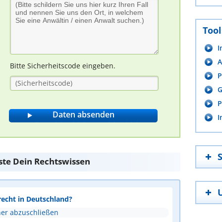
Tool
I
A
Bitte Sicherheitscode eingeben.
P
G
P
I
ste Dein Rechtswissen
recht in Deutschland?
ner abzuschließen