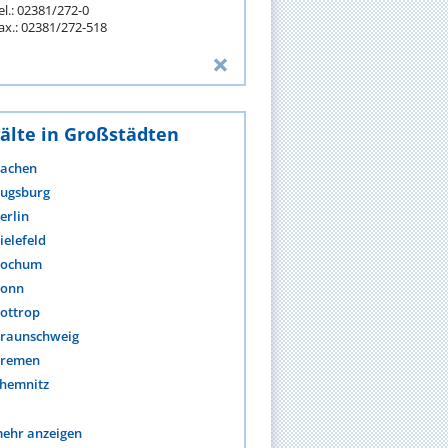
el.: 02381/272-0
ax.: 02381/272-518
älte in Großstädten
achen
ugsburg
erlin
ielefeld
ochum
onn
ottrop
raunschweig
remen
hemnitz
ehr anzeigen