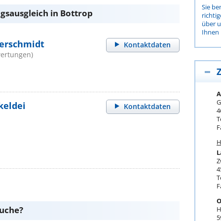
Sie be
gsausgleich in Bottrop
richti
über 
Ihnen 
erschmidt
Kontaktdaten
wertungen)
Z
A
G
nkeldei
Kontaktdaten
4
T
F
H
L
Z
4
T
F
O
suche?
H
5