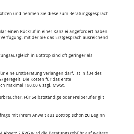
 Notizen und nehmen Sie diese zum Beratungsgespräch
ar einen Rückruf in einer Kanzlei angefordert haben,
r Verfügung, mit der Sie das Erstgespräch ausreichend
ungsausgleich in Bottrop sind oft geringer als
für eine Erstberatung verlangen darf, ist in §34 des
 geregelt. Die Kosten für das erste
h maximal 190,00 € zzgl. MwSt.
erbraucher. Für Selbstständige oder Freiberufler gilt
nfrage mit Ihrem Anwalt aus Bottrop schon zu Beginn
 Absatz 2 RVG wird die Beratungsgebühr auf weitere