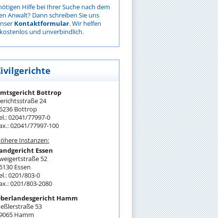
nötigen Hilfe bei Ihrer Suche nach dem
gen Anwalt? Dann schreiben Sie uns
unser
Kontaktformular
. Wir helfen
kostenlos und unverbindlich.
ivilgerichte
mtsgericht Bottrop
erichtsstraße 24
6236 Bottrop
el.: 02041/77997-0
ax.: 02041/77997-100
öhere Instanzen:
andgericht Essen
weigertstraße 52
5130 Essen
el.: 0201/803-0
ax.: 0201/803-2080
berlandesgericht Hamm
eßlerstraße 53
9065 Hamm