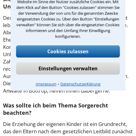
Website im Sinne der Nutzer zusätzliche Cookies ein. Mit
Unterhalt?
dem Klick auf den Button "Cookies zulassen" stimmen Sie
der Verwendung der von uns für die genannten Zwecke
Der materielle Aufwand für die Kinder stellt getrennt
eingesetzten Cookies zu. Über den Button "Einstellungen
lebende Partner oft vor eine große Belastungsprobe.
verwalten" können Sie sich über die eingesetzten Cookies
informieren und den Umfang Ihrer Einwilligung
Aber auch Fragen zu geldlichen Ansprüchen der
konfigurieren.
Eheleute untereinander können nervenaufreibende
Konflikte entstehen lassen. Häufig herrschen
Cookies zulassen
Unklarheiten darüber, wer in welcher Höhe zur
Zahlung verpflichtet ist. Eine frühzeitige Klärung der
Einstellungen verwalten
rechtlichen Grundlagen kann derartige
Auseinandersetzungen bereits im Vorfeld beseitigen.
Die hier präsentierten, im
Familienrecht
tätigen
⁃
Impressum
Datenschutzerklärung
Anwälte in Bottrop, helfen Ihnen dabei gerne.
Was sollte ich beim Thema Sorgerecht
beachten?
Die Erziehung der eigenen Kinder ist ein Grundrecht,
das den Eltern nach dem gesetzlichen Leitbild zunächst