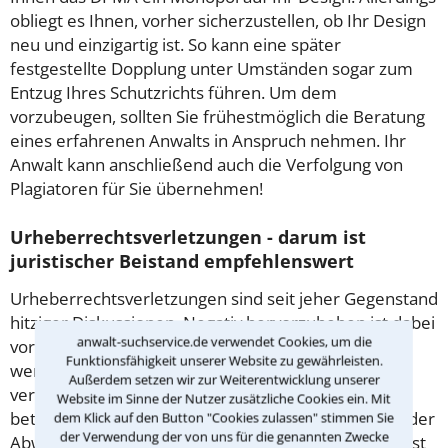
obliegt es Ihnen, vorher sicherzustellen, ob Ihr Design
neu und einzigartig ist. So kann eine später
festgestellte Dopplung unter Umständen sogar zum
Entzug Ihres Schutzrichts führen. Um dem
vorzubeugen, sollten Sie frühestmöglich die Beratung
eines erfahrenen Anwalts in Anspruch nehmen. Ihr
Anwalt kann anschließend auch die Verfolgung von
Plagiatoren für Sie übernehmen!
Urheberrechtsverletzungen - darum ist
juristischer Beistand empfehlenswert
Urheberrechtsverletzungen sind seit jeher Gegenstand
hitziger Diskussionen. Negativ hervorzuheben ist dabei
anwalt-suchservice.de verwendet Cookies, um die
vor allem die sogenannte Abhahnindustrie. Zu oft
Funktionsfähigkeit unserer Website zu gewährleisten.
werden dabei jedoch die Künstler & Schaffenden
Außerdem setzen wir zur Weiterentwicklung unserer
vergessen, die unmittelbar von solchen Verstößen
Website im Sinne der Nutzer zusätzliche Cookies ein. Mit
betroffen sind. Ob Durchsetzung Ihrer Absprüche oder
dem Klick auf den Button "Cookies zulassen" stimmen Sie
der Verwendung der von uns für die genannten Zwecke
Abwehr ungerechtfertigter Vorwürfe: In jedem Fall ist