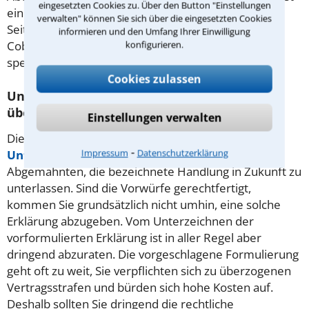
eingesetzten Cookies zu. Über den Button "Einstellungen
eine juristische Beratung zu empfehlen! Auf dieser
verwalten" können Sie sich über die eingesetzten Cookies
Seite finden Sie Rechtsanwälte und Fachanwälte in
informieren und den Umfang Ihrer Einwilligung
Coburg, die auf gewerblichen Rechtsschutz
konfigurieren.
spezialisiert sind.
Cookies zulassen
Unterlassungserklärung vom Anwalt
überprüfen lassen
Einstellungen verwalten
Die einer
Abmahnung
beigelegte
⁃
Impressum
Datenschutzerklärung
Unterlassungserklärung
verpflichtet den
Abgemahnten, die bezeichnete Handlung in Zukunft zu
unterlassen. Sind die Vorwürfe gerechtfertigt,
kommen Sie grundsätzlich nicht umhin, eine solche
Erklärung abzugeben. Vom Unterzeichnen der
vorformulierten Erklärung ist in aller Regel aber
dringend abzuraten. Die vorgeschlagene Formulierung
geht oft zu weit, Sie verpflichten sich zu überzogenen
Vertragsstrafen und bürden sich hohe Kosten auf.
Deshalb sollten Sie dringend die rechtliche