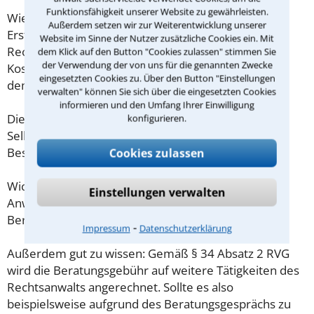
Funktionsfähigkeit unserer Website zu gewährleisten.
Wieviel ein Rechtsanwalt in Coburg für eine
Außerdem setzen wir zur Weiterentwicklung unserer
Erstberatung verlangen darf, ist in §34 des
Website im Sinne der Nutzer zusätzliche Cookies ein. Mit
Rechtsanwaltsvergütungsgesetz (RVG) geregelt. Die
dem Klick auf den Button "Cookies zulassen" stimmen Sie
der Verwendung der von uns für die genannten Zwecke
Kosten für das erste Beratungsgespräch betragen
eingesetzten Cookies zu. Über den Button "Einstellungen
demnach maximal 190,00 € zzgl. MwSt.
verwalten" können Sie sich über die eingesetzten Cookies
informieren und den Umfang Ihrer Einwilligung
Diese Regelung gilt jedoch nur für Verbraucher. Für
konfigurieren.
Selbstständige oder Freiberufler gilt diese
Beschränkung nicht.
Cookies zulassen
Wichtig daher: Klären Sie die Kostenfrage mit Ihrem
Einstellungen verwalten
Anwalt aus Coburg schon zu Beginn der ersten
Beratung.
⁃
Impressum
Datenschutzerklärung
Außerdem gut zu wissen: Gemäß § 34 Absatz 2 RVG
wird die Beratungsgebühr auf weitere Tätigkeiten des
Rechtsanwalts angerechnet. Sollte es also
beispielsweise aufgrund des Beratungsgesprächs zu