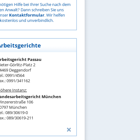
nötigen Hilfe bei Ihrer Suche nach dem
gen Anwalt? Dann schreiben Sie uns
unser
Kontaktformular
. Wir helfen
kostenlos und unverbindlich.
Arbeitsgerichte
rbeitsgericht Passau
ieter-Görlitz-Platz 2
4469 Deggendorf
el.: 0991/4564
ax.: 0991/341162
öhere Instanz:
andesarbeitsgericht München
inzererstraße 106
0797 München
el.: 089/30619-0
ax.: 089/30619-211