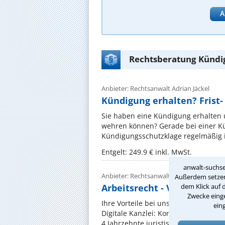
A
Rechtsberatung Kündi
Anbieter: Rechtsanwalt Adrian Jäckel
Kündigung erhalten? Fris
Sie haben eine Kündigung erhalten 
wehren können? Gerade bei einer Kü
Kündigungsschutzklage regelmäßig i
Entgelt: 249.9 € inkl. MwSt.
anwalt-suchse
Anbieter: Rechtsanwalt Bernhard von Bo
Außerdem setzen 
Arbeitsrecht - Versichjeru
dem Klick auf 
Zwecke einge
Ihre Vorteile bei uns ✅ Sofort-Hilfe
ein
Digitale Kanzlei: Kommunikation pe
4 Jahrzehnte juristische Expertise in