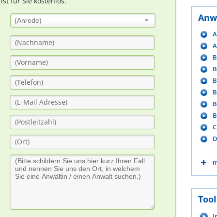
t für Sie kostenlos.
Anw
(Anrede)
A
A
B
B
B
B
B
B
C
D
m
Tool
I