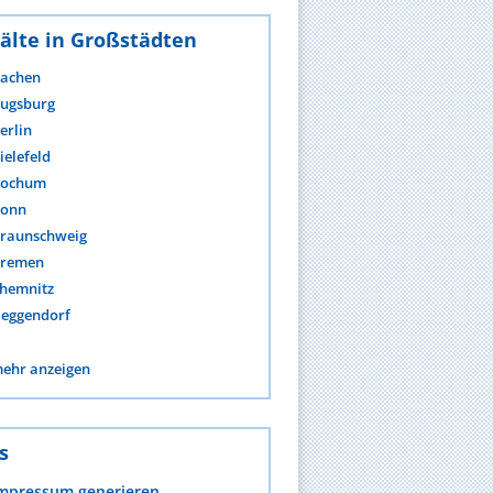
älte in Großstädten
achen
ugsburg
erlin
ielefeld
ochum
onn
raunschweig
remen
hemnitz
eggendorf
ehr anzeigen
s
mpressum generieren