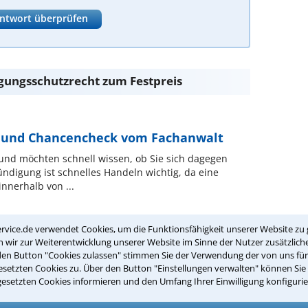
ntwort überprüfen
gungsschutzrecht zum Festpreis
t- und Chancencheck vom Fachanwalt
und möchten schnell wissen, ob Sie sich dagegen
ndigung ist schnelles Handeln wichtig, da eine
nnerhalb von ...
rvice.de verwendet Cookies, um die Funktionsfähigkeit unserer Website zu 
ehn
wir zur Weiterentwicklung unserer Website im Sinne der Nutzer zusätzliche
ngsrecht
den Button "Cookies zulassen" stimmen Sie der Verwendung der von uns fü
setzten Cookies zu. Über den Button "Einstellungen verwalten" können Sie 
: Keine Wartezeiten bei Unfällen oder Kündigungen. ✅
gesetzten Cookies informieren und den Umfang Ihrer Einwilligung konfigurie
r E-Mail, WebAkte oder WhatsApp. ✅ Erfahrung: Über
 Hannover und ...