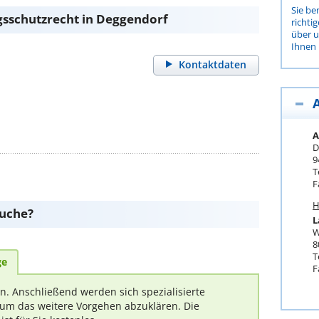
Sie be
sschutzrecht in Deggendorf
richti
über 
Ihnen 
Kontaktdaten
A
D
9
T
F
H
suche?
L
W
8
T
ge
F
rn. Anschließend werden sich spezialisierte
um das weitere Vorgehen abzuklären. Die