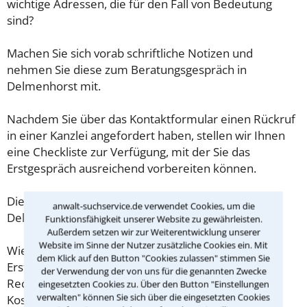
wichtige Adressen, die für den Fall von Bedeutung
sind?
Machen Sie sich vorab schriftliche Notizen und
nehmen Sie diese zum Beratungsgespräch in
Delmenhorst mit.
Nachdem Sie über das Kontaktformular einen Rückruf
in einer Kanzlei angefordert haben, stellen wir Ihnen
eine Checkliste zur Verfügung, mit der Sie das
Erstgespräch ausreichend vorbereiten können.
Die Kosten eines Anwalts für üble Nachrede in
anwalt-suchservice.de verwendet Cookies, um die
Delmenhorst sind oft geringer als gedacht!
Funktionsfähigkeit unserer Website zu gewährleisten.
Außerdem setzen wir zur Weiterentwicklung unserer
Website im Sinne der Nutzer zusätzliche Cookies ein. Mit
Wieviel ein Rechtsanwalt in Delmenhorst für eine
dem Klick auf den Button "Cookies zulassen" stimmen Sie
Erstberatung verlangen darf, ist in §34 des
der Verwendung der von uns für die genannten Zwecke
Rechtsanwaltsvergütungsgesetz (RVG) geregelt. Die
eingesetzten Cookies zu. Über den Button "Einstellungen
verwalten" können Sie sich über die eingesetzten Cookies
Kosten für das erste Beratungsgespräch betragen