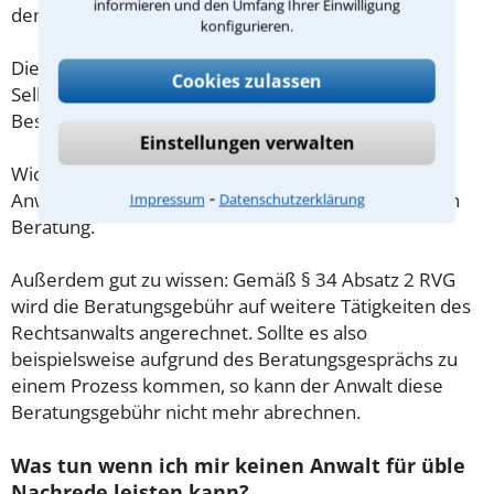
informieren und den Umfang Ihrer Einwilligung
demnach maximal 190,00 € zzgl. MwSt.
konfigurieren.
Diese Regelung gilt jedoch nur für Verbraucher. Für
Cookies zulassen
Selbstständige oder Freiberufler gilt diese
Beschränkung nicht.
Einstellungen verwalten
Wichtig daher: Klären Sie die Kostenfrage mit Ihrem
⁃
Anwalt aus Delmenhorst schon zu Beginn der ersten
Impressum
Datenschutzerklärung
Beratung.
Außerdem gut zu wissen: Gemäß § 34 Absatz 2 RVG
wird die Beratungsgebühr auf weitere Tätigkeiten des
Rechtsanwalts angerechnet. Sollte es also
beispielsweise aufgrund des Beratungsgesprächs zu
einem Prozess kommen, so kann der Anwalt diese
Beratungsgebühr nicht mehr abrechnen.
Was tun wenn ich mir keinen Anwalt für üble
Nachrede leisten kann?