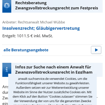
Rechtsberatung
Zwangsvollstreckungsrecht zum Festpreis
Anbieter: Rechtsanwalt Michael Wübbe
Insolvenzrecht; Gläubigervertretung
Entgelt: 1011.5 € inkl. MwSt.
alle Beratungsangebote
Infos zur Suche nach einem Anwalt für
Zwangsvollstreckungsrecht in Egglham
anwalt-suchservice.de verwendet Cookies, um die
Funktionsfähigkeit unserer Website zu gewährleisten.
Ansprüche können in der Regel nicht im Alleingang
Außerdem setzen wir zur Weiterentwicklung unserer
durchgesetzt werden. Dafür ist die
Website im Sinne der Nutzer zusätzliche Cookies ein. Mit
dem Klick auf den Button "Cookies zulassen" stimmen Sie
Zwangsvollstreckung als Hilfsmittel für die Gläubiger
der Verwendung der von uns für die genannten Zwecke
eingerichtet. Ein staatlicher Vertreter, z.B. der