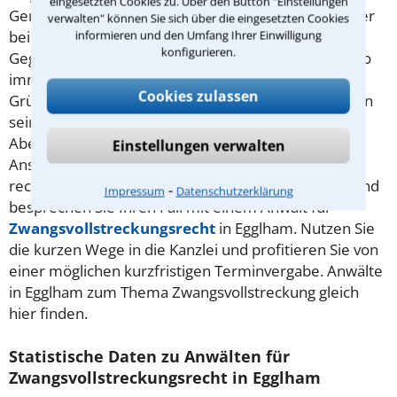
eingesetzten Cookies zu. Über den Button "Einstellungen
Gerichtsvollzieher, sammelt im Auftrag der Gläubiger
verwalten" können Sie sich über die eingesetzten Cookies
beim Schuldner Geld, Lohn oder bewegliche
informieren und den Umfang Ihrer Einwilligung
konfigurieren.
Gegenstände ein. Der Zwangsvollstreckung geht also
immer ein Schuldverhältnis voraus: Aus welchen
Cookies zulassen
Gründen auch immer kann oder möchte eine Person
seinen Verpflichtungen nicht (mehr) nachkommen.
Aber nicht immer ist die Durchsetzung von
Einstellungen verwalten
Ansprüchen mittels einer Zwangsvollstreckung
rechtens. Holen Sie sich fachkundige Hilfe am Ort und
⁃
Impressum
Datenschutzerklärung
besprechen Sie Ihren Fall mit einem Anwalt für
Zwangsvollstreckungsrecht
in Egglham. Nutzen Sie
die kurzen Wege in die Kanzlei und profitieren Sie von
einer möglichen kurzfristigen Terminvergabe. Anwälte
in Egglham zum Thema Zwangsvollstreckung gleich
hier finden.
Statistische Daten zu Anwälten für
Zwangsvollstreckungsrecht in Egglham