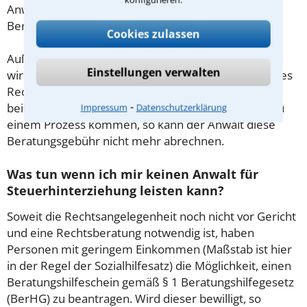
Anwalt aus Einbeck schon zu Beginn der ersten
Beratung.
Cookies zulassen
Außerdem gut zu wissen: Gemäß § 34 Absatz 2 RVG
Einstellungen verwalten
wird die Beratungsgebühr auf weitere Tätigkeiten des
Rechtsanwalts angerechnet. Sollte es also
⁃
beispielsweise aufgrund des Beratungsgesprächs zu
Impressum
Datenschutzerklärung
einem Prozess kommen, so kann der Anwalt diese
Beratungsgebühr nicht mehr abrechnen.
Was tun wenn ich mir keinen Anwalt für
Steuerhinterziehung leisten kann?
Soweit die Rechtsangelegenheit noch nicht vor Gericht
und eine Rechtsberatung notwendig ist, haben
Personen mit geringem Einkommen (Maßstab ist hier
in der Regel der Sozialhilfesatz) die Möglichkeit, einen
Beratungshilfeschein gemäß § 1 Beratungshilfegesetz
(BerHG) zu beantragen. Wird dieser bewilligt, so