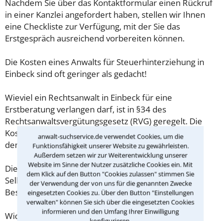
Nachdem Sie über das Kontaktformular einen Rückruf
in einer Kanzlei angefordert haben, stellen wir Ihnen
eine Checkliste zur Verfügung, mit der Sie das
Erstgespräch ausreichend vorbereiten können.
Die Kosten eines Anwalts für Steuerhinterziehung in
Einbeck sind oft geringer als gedacht!
Wieviel ein Rechtsanwalt in Einbeck für eine
Erstberatung verlangen darf, ist in §34 des
Rechtsanwaltsvergütungsgesetz (RVG) geregelt. Die
Kosten für das erste Beratungsgespräch betragen
anwalt-suchservice.de verwendet Cookies, um die
demnach maximal 190,00 € zzgl. MwSt.
Funktionsfähigkeit unserer Website zu gewährleisten.
Außerdem setzen wir zur Weiterentwicklung unserer
Website im Sinne der Nutzer zusätzliche Cookies ein. Mit
Diese Regelung gilt jedoch nur für Verbraucher. Für
dem Klick auf den Button "Cookies zulassen" stimmen Sie
Selbstständige oder Freiberufler gilt diese
der Verwendung der von uns für die genannten Zwecke
Beschränkung nicht.
eingesetzten Cookies zu. Über den Button "Einstellungen
verwalten" können Sie sich über die eingesetzten Cookies
informieren und den Umfang Ihrer Einwilligung
Wichtig daher: Klären Sie die Kostenfrage mit Ihrem
konfigurieren.