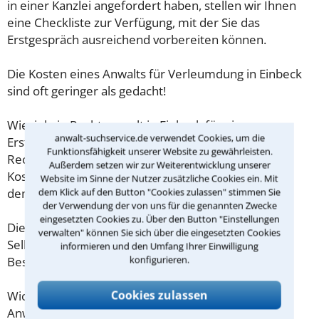
in einer Kanzlei angefordert haben, stellen wir Ihnen
eine Checkliste zur Verfügung, mit der Sie das
Erstgespräch ausreichend vorbereiten können.
Die Kosten eines Anwalts für Verleumdung in Einbeck
sind oft geringer als gedacht!
Wieviel ein Rechtsanwalt in Einbeck für eine
anwalt-suchservice.de verwendet Cookies, um die
Erstberatung verlangen darf, ist in §34 des
Funktionsfähigkeit unserer Website zu gewährleisten.
Rechtsanwaltsvergütungsgesetz (RVG) geregelt. Die
Außerdem setzen wir zur Weiterentwicklung unserer
Kosten für das erste Beratungsgespräch betragen
Website im Sinne der Nutzer zusätzliche Cookies ein. Mit
demnach maximal 190,00 € zzgl. MwSt.
dem Klick auf den Button "Cookies zulassen" stimmen Sie
der Verwendung der von uns für die genannten Zwecke
eingesetzten Cookies zu. Über den Button "Einstellungen
Diese Regelung gilt jedoch nur für Verbraucher. Für
verwalten" können Sie sich über die eingesetzten Cookies
Selbstständige oder Freiberufler gilt diese
informieren und den Umfang Ihrer Einwilligung
konfigurieren.
Beschränkung nicht.
Cookies zulassen
Wichtig daher: Klären Sie die Kostenfrage mit Ihrem
Anwalt aus Einbeck schon zu Beginn der ersten