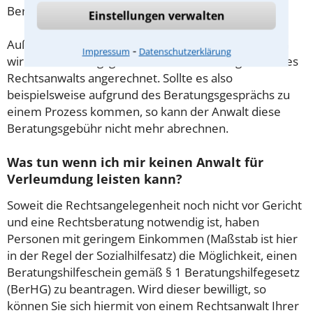
Beratung.
Einstellungen verwalten
Außerdem gut zu wissen: Gemäß § 34 Absatz 2 RVG
⁃
Impressum
Datenschutzerklärung
wird die Beratungsgebühr auf weitere Tätigkeiten des
Rechtsanwalts angerechnet. Sollte es also
beispielsweise aufgrund des Beratungsgesprächs zu
einem Prozess kommen, so kann der Anwalt diese
Beratungsgebühr nicht mehr abrechnen.
Was tun wenn ich mir keinen Anwalt für
Verleumdung leisten kann?
Soweit die Rechtsangelegenheit noch nicht vor Gericht
und eine Rechtsberatung notwendig ist, haben
Personen mit geringem Einkommen (Maßstab ist hier
in der Regel der Sozialhilfesatz) die Möglichkeit, einen
Beratungshilfeschein gemäß § 1 Beratungshilfegesetz
(BerHG) zu beantragen. Wird dieser bewilligt, so
können Sie sich hiermit von einem Rechtsanwalt Ihrer