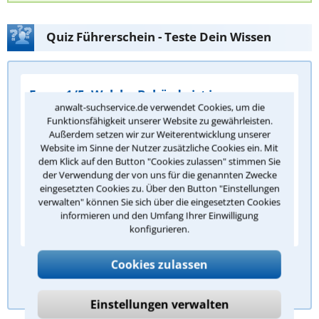
Quiz Führerschein - Teste Dein Wissen
Frage 1/5: Welche Behörde ist in
anwalt-suchservice.de verwendet Cookies, um die
Deutschland in der Regel für die Erteilung
Funktionsfähigkeit unserer Website zu gewährleisten.
einer Fahrerlaubnis zuständig?
Außerdem setzen wir zur Weiterentwicklung unserer
Website im Sinne der Nutzer zusätzliche Cookies ein. Mit
Die Fahrerlaubnisbehörde
dem Klick auf den Button "Cookies zulassen" stimmen Sie
Das Finanzamt
der Verwendung der von uns für die genannten Zwecke
eingesetzten Cookies zu. Über den Button "Einstellungen
Die Polizei
verwalten" können Sie sich über die eingesetzten Cookies
informieren und den Umfang Ihrer Einwilligung
Das Kraftfahrt-Bundesamt
konfigurieren.
Cookies zulassen
Antwort überprüfen
Einstellungen verwalten