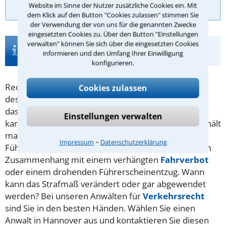
Website im Sinne der Nutzer zusätzliche Cookies ein. Mit
dem Klick auf den Button "Cookies zulassen" stimmen Sie
der Verwendung der von uns für die genannten Zwecke
eingesetzten Cookies zu. Über den Button "Einstellungen
Infos zur Suche nach einem Anwalt für
verwalten" können Sie sich über die eingesetzten Cookies
informieren und den Umfang Ihrer Einwilligung
Führerschein in Hannover
konfigurieren.
Rechtsfragen zum
Führerschein
treten einmal bei
Cookies zulassen
dessen Erwerb auf. Wann muss akzeptiert werden,
dass ein Führerschein nicht bestanden wurde, wann
Einstellungen verwalten
kann man sich gegen einen Prüfer wehren? Wie verhält
man sich am besten bei Verkehrsverstößen in der
⁃
Impressum
Datenschutzerklärung
Führerschein Probezeit? Viele Fragen gibt es auch im
Zusammenhang mit einem verhängten
Fahrverbot
oder einem drohenden Führerscheinentzug. Wann
kann das Strafmaß verändert oder gar abgewendet
werden? Bei unseren Anwälten für
Verkehrsrecht
sind Sie in den besten Händen. Wählen Sie einen
Anwalt in Hannover aus und kontaktieren Sie diesen