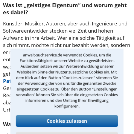
Was ist „geistiges Eigentum“ und worum geht
es dabei?
Künstler, Musiker, Autoren, aber auch Ingenieure und
Softwareentwickler stecken viel Zeit und hohen
Aufwand in ihre Arbeit. Wer eine solche Tätigkeit auf
sich nimmt, möchte nicht nur bezahlt werden, sondern
er möchte auch über die Nutzung seiner Arbeit
anwalt-suchservice.de verwendet Cookies, um die
entscheiden. Eine Reihe von Gesetzen regelt daher,
Funktionsfähigkeit unserer Website zu gewährleisten.
was mit geistigen Arbeitsergebnissen passiert. Dazu
Außerdem setzen wir zur Weiterentwicklung unserer
Website im Sinne der Nutzer zusätzliche Cookies ein. Mit
gehören auch Bereiche wie das
Markenrecht
, das
dem Klick auf den Button "Cookies zulassen" stimmen Sie
Patentrecht
oder der Schutz von
der Verwendung der von uns für die genannten Zwecke
Geschäftsgeheimnissen. Um den Missbrauch von
eingesetzten Cookies zu. Über den Button "Einstellungen
Rechten aus Musik, Kunst, Literatur oder Fotografie
verwalten" können Sie sich über die eingesetzten Cookies
informieren und den Umfang Ihrer Einwilligung
abzuwenden, sollten Sie sich an einen Anwalt für
konfigurieren.
Urheberrecht in Frankfurt am Main wenden.
Cookies zulassen
Was bedeutet der Begriff „Copyright“?