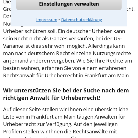
Dieser Begriff stammt aus den USA und
Einstellungen verwalten
Großbritannien und existiert im deutschen Recht nicht.
Das
Copyright
bezweckt den Schutz der
⁃
Impressum
Datenschutzerklärung
Nutzungsrechte, während das Urheberrecht den
Urheber schützen soll. Ein deutscher Urheber kann
sein Recht nicht als Ganzes verkaufen, bei der US-
Variante ist dies sehr wohl möglich. Allerdings kann
man nach deutschem Recht einzelne Nutzungsrechte
an jemand anderen vergeben. Wie Sie Ihre Rechte am
besten wahren, erfahren Sie von einem erfahrenen
Rechtsanwalt für Urheberrecht in Frankfurt am Main.
Wir unterstützen Sie bei der Suche nach dem
richtigen Anwalt für Urheberrecht!
Auf dieser Seite stellen wir Ihnen eine übersichtliche
Liste von in Frankfurt am Main tätigen Anwälten für
Urheberrecht zur Verfügung. Auf den jeweiligen
Profilen stellen wir Ihnen die Rechtsanwälte mit