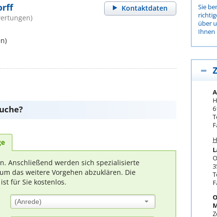
rff
Sie be
Kontaktdaten
richti
wertungen)
über 
Ihnen 
n)
Z
A
H
suche?
6
T
F
H
ge
L
O
rn. Anschließend werden sich spezialisierte
3
um das weitere Vorgehen abzuklären. Die
T
t für Sie kostenlos.
F
O
(Anrede)
M
Z