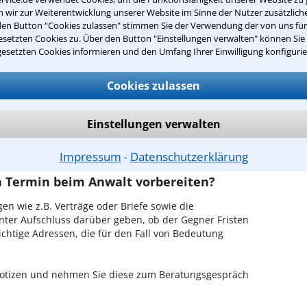
wir zur Weiterentwicklung unserer Website im Sinne der Nutzer zusätzliche
iedberg (Hessen) ist es, über unser Kontaktformular
den Button "Cookies zulassen" stimmen Sie der Verwendung der von uns fü
n - probieren Sie es gleich aus.
setzten Cookies zu. Über den Button "Einstellungen verwalten" können Sie 
gesetzten Cookies informieren und den Umfang Ihrer Einwilligung konfigurie
chen Erstgespräch in Friedberg
Cookies zulassen
hrem Rechtsanwalt für Urheberrechtsverletzung in
lichkeit, in Ruhe den Sachverhalt zu schildern,
Einstellungen verwalten
ätzung zu Ihrem Fall und Ihren Erfolgsaussichten
hen Sie dann mit Ihrem Anwalt auch die weitere
Impressum
Datenschutzerklärung
⁃
en Termin beim Anwalt vorbereiten?
en wie z.B. Verträge oder Briefe sowie die
nter Aufschluss darüber geben, ob der Gegner Fristen
ichtige Adressen, die für den Fall von Bedeutung
 Notizen und nehmen Sie diese zum Beratungsgespräch