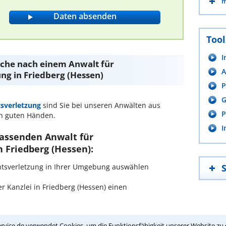
m
Tool
I
Suche nach einem Anwalt für
A
ng in Friedberg (Hessen)
P
G
sverletzung
sind Sie bei unseren Anwälten aus
P
n guten Händen.
I
passenden Anwalt für
 Friedberg (Hessen):
chtsverletzung in Ihrer Umgebung auswählen
 Kanzlei in Friedberg (Hessen) einen
ch zurückrufen
rvice.de verwendet Cookies, um die Funktionsfähigkeit unserer Website zu 