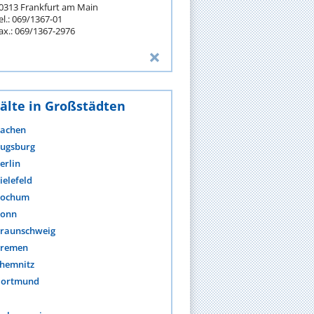
0313 Frankfurt am Main
el.: 069/1367-01
ax.: 069/1367-2976
älte in Großstädten
achen
ugsburg
erlin
ielefeld
ochum
onn
raunschweig
remen
hemnitz
ortmund