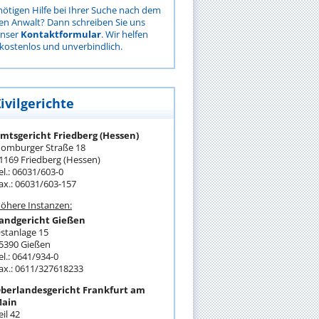
nötigen Hilfe bei Ihrer Suche nach dem
gen Anwalt? Dann schreiben Sie uns
unser
Kontaktformular
. Wir helfen
kostenlos und unverbindlich.
ivilgerichte
mtsgericht Friedberg (Hessen)
omburger Straße 18
1169 Friedberg (Hessen)
el.: 06031/603-0
ax.: 06031/603-157
öhere Instanzen:
andgericht Gießen
stanlage 15
5390 Gießen
el.: 0641/934-0
ax.: 0611/327618233
berlandesgericht Frankfurt am
ain
eil 42