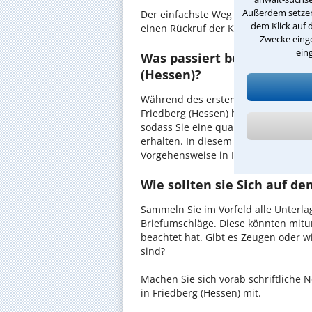
Außerdem setzen 
Der einfachste Weg zum Anwalt in Fr
dem Klick auf 
einen Rückruf der Kanzlei anzuforder
Zwecke einge
ein
Was passiert beim anwaltli
(Hessen)?
Während des ersten Gesprächs mit I
Friedberg (Hessen) haben Sie die Mög
sodass Sie eine qualifizierte Einsch
erhalten. In diesem Termin besprec
Vorgehensweise in Ihrem Fall.
Wie sollten sie Sich auf d
Sammeln Sie im Vorfeld alle Unterlag
Briefumschläge. Diese könnten mitu
beachtet hat. Gibt es Zeugen oder w
sind?
Machen Sie sich vorab schriftliche
in Friedberg (Hessen) mit.