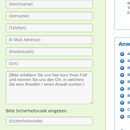
6
T
F
Anw
A
A
B
B
B
B
B
B
C
Bitte Sicherheitscode eingeben.
D