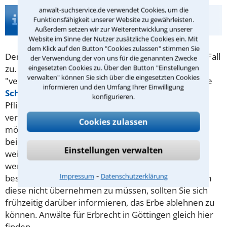
anwalt-suchservice.de verwendet Cookies, um die
Infos zur Suche nach einem Anwalt für
Funktionsfähigkeit unserer Website zu gewährleisten.
Pflichtteil in Göttingen
Außerdem setzen wir zur Weiterentwicklung unserer
Website im Sinne der Nutzer zusätzliche Cookies ein. Mit
dem Klick auf den Button "Cookies zulassen" stimmen Sie
Der
Pflichtteil
steht rechtmäßigen Erben in jedem Fall
der Verwendung der von uns für die genannten Zwecke
eingesetzten Cookies zu. Über den Button "Einstellungen
zu. Vererber möchten diesen manchmal dennoch
verwalten" können Sie sich über die eingesetzten Cookies
"verschmälern". Das kann etwa durch eine vorzeitige
informieren und den Umfang Ihrer Einwilligung
Schenkung
erreicht werden. Ansonsten können
konfigurieren.
Pflichtteilberechtigte regelmäßig nur bei einer
verurteilten Straftat enterbt werden.
Viele Erben
Cookies zulassen
möchten wissen, wie hoch ihr Pflichtteil sein wird. In
beiden Fällen kann ein Anwalt für
Erbrecht
Einstellungen verwalten
weiterhelfen. Übrigens wird kein Pflichtteil vererbt,
wenn kein Vermögen mehr vorhanden ist. Dann
⁃
Impressum
Datenschutzerklärung
besteht das Erbe aus weiter nichts als
Schulden
. Um
diese nicht übernehmen zu müssen, sollten Sie sich
frühzeitig darüber informieren, das Erbe ablehnen zu
können. Anwälte für Erbrecht in Göttingen gleich hier
finden.