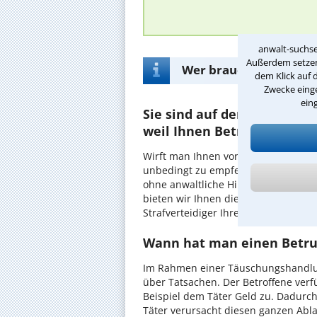
anwalt-suchse
Außerdem setzen 
Wer braucht einen Anw
dem Klick auf 
Zwecke einge
ein
Sie sind auf der Suche na
weil Ihnen Betrug vorgewo
Wirft man Ihnen vor, einen
Betrug
be
unbedingt zu empfehlen. Schon bei
ohne anwaltliche Hilfe erhebliche Fe
bieten wir Ihnen die Möglichkeit, sc
Strafverteidiger Ihrer Wahl zu verse
Wann hat man einen Betr
Im Rahmen einer Täuschungshandlun
über Tatsachen. Der Betroffene ve
Beispiel dem Täter Geld zu. Dadurch
Täter verursacht diesen ganzen Abla