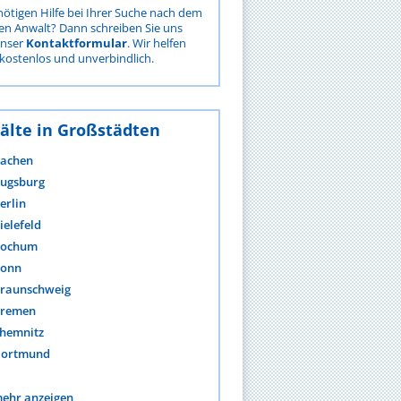
nötigen Hilfe bei Ihrer Suche nach dem
gen Anwalt? Dann schreiben Sie uns
unser
Kontaktformular
. Wir helfen
kostenlos und unverbindlich.
älte in Großstädten
achen
ugsburg
erlin
ielefeld
ochum
onn
raunschweig
remen
hemnitz
ortmund
ehr anzeigen