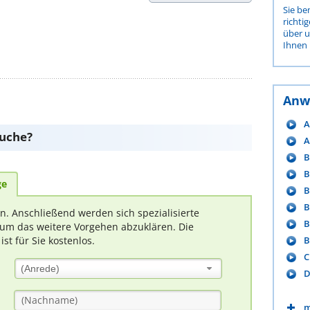
Sie be
richti
über 
Ihnen 
Anw
A
suche?
A
B
B
ge
B
B
rn. Anschließend werden sich spezialisierte
B
um das weitere Vorgehen abzuklären. Die
B
t für Sie kostenlos.
C
(Anrede)
D
m