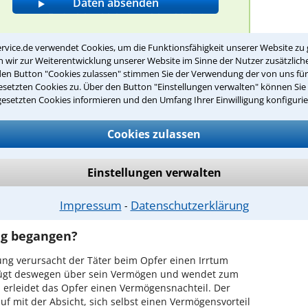
rvice.de verwendet Cookies, um die Funktionsfähigkeit unserer Website zu 
wir zur Weiterentwicklung unserer Website im Sinne der Nutzer zusätzliche
alt für Betrug in Gomaringen?
den Button "Cookies zulassen" stimmen Sie der Verwendung der von uns fü
setzten Cookies zu. Über den Button "Einstellungen verwalten" können Sie 
gesetzten Cookies informieren und den Umfang Ihrer Einwilligung konfigurie
ch einem Rechtsanwalt in Gomaringen,
rfen wird?
Cookies zulassen
gangen zu haben, ist fachkundige Beratung
 den ersten Vernehmungen kann ein Beschuldigter
Einstellungen verwalten
hler machen. Damit Sie keine weitere Zeit verlieren,
hnell und kostenlos eine Anfrage an den
Impressum
Datenschutzerklärung
⁃
nden!
ug begangen?
g verursacht der Täter beim Opfer einen Irrtum
rfügt deswegen über sein Vermögen und wendet zum
 erleidet das Opfer einen Vermögensnachteil. Der
uf mit der Absicht, sich selbst einen Vermögensvorteil