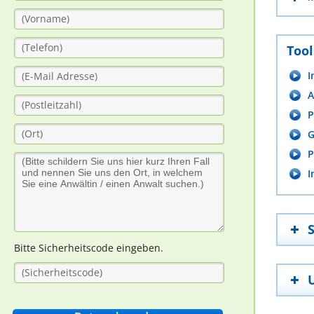
Tool
I
A
P
G
P
I
Bitte Sicherheitscode eingeben.