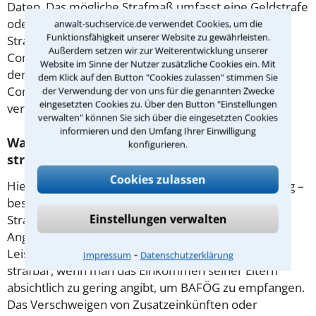
Daten. Das mögliche Strafmaß umfasst eine Geldstrafe
oder eine Freiheitsstrafe bis zu fünf Jahren. Eine
anwalt-suchservice.de verwendet Cookies, um die
Funktionsfähigkeit unserer Website zu gewährleisten.
Straftat ist auch die Erstellung von
Außerdem setzen wir zur Weiterentwicklung unserer
Computerprogrammen zu Betrugszwecken oder
Website im Sinne der Nutzer zusätzliche Cookies ein. Mit
deren Überlassung an andere. Werden Sie wegen
dem Klick auf den Button "Cookies zulassen" stimmen Sie
Computerbetrug in Reutlingen belangt, kann ein
der Verwendung der von uns für die genannten Zwecke
eingesetzten Cookies zu. Über den Button "Einstellungen
versierter Rechtsanwalt wertvolle Hilfe leisten.
verwalten" können Sie sich über die eingesetzten Cookies
informieren und den Umfang Ihrer Einwilligung
Wann macht man sich wegen Sozialbetrug
konfigurieren.
strafbar?
Cookies zulassen
Hier handelt es sich um ganz herkömmlichen Betrug –
besondere gesetzliche Regeln dazu gibt es nicht.
Einstellungen verwalten
Strafbar macht man sich zum Beispiel durch falsche
Angaben bei den Sozialbehörden mit dem Ziel,
Leistungen zu bekommen. So macht man sich etwa
⁃
Impressum
Datenschutzerklärung
strafbar, wenn man das Einkommen seiner Eltern
absichtlich zu gering angibt, um BAFÖG zu empfangen.
Das Verschweigen von Zusatzeinkünften oder