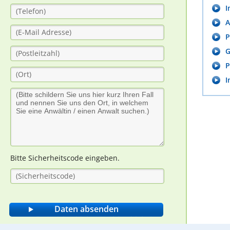
I
A
P
G
P
I
Bitte Sicherheitscode eingeben.