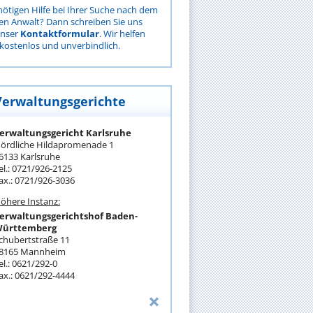
nötigen Hilfe bei Ihrer Suche nach dem
gen Anwalt? Dann schreiben Sie uns
unser
Kontaktformular
. Wir helfen
kostenlos und unverbindlich.
Verwaltungsgerichte
erwaltungsgericht Karlsruhe
ördliche Hildapromenade 1
6133 Karlsruhe
el.: 0721/926-2125
ax.: 0721/926-3036
öhere Instanz:
erwaltungsgerichtshof Baden-
ürttemberg
chubertstraße 11
8165 Mannheim
el.: 0621/292-0
ax.: 0621/292-4444