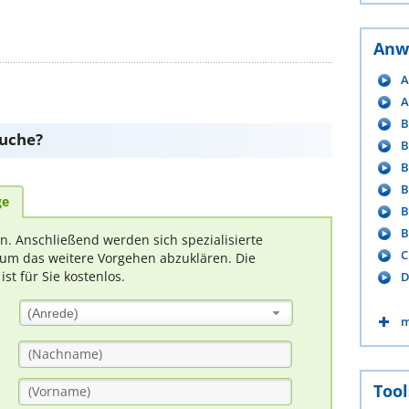
Anw
A
A
B
suche?
B
B
B
ge
B
B
rn. Anschließend werden sich spezialisierte
C
um das weitere Vorgehen abzuklären. Die
t für Sie kostenlos.
D
(Anrede)
m
Tool