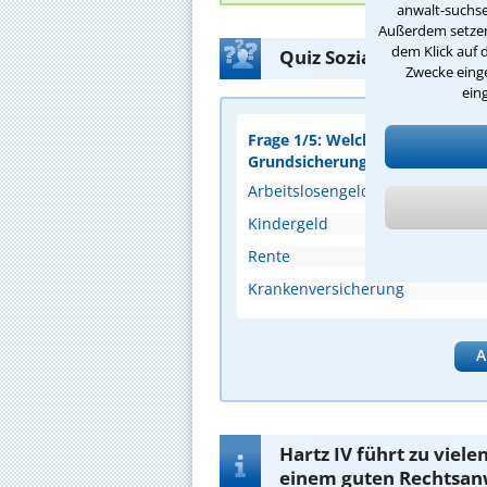
anwalt-suchse
Außerdem setzen 
dem Klick auf 
Quiz Sozialrecht: Test
Zwecke einge
ein
Frage 1/5: Welche Leistung geh
Grundsicherung im Alter oder 
Arbeitslosengeld II
Kindergeld
Rente
Krankenversicherung
A
Hartz IV führt zu viele
einem guten Rechtsanw