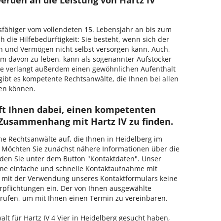
rden an die Leistung von Hartz IV
fähiger vom vollendeten 15. Lebensjahr an bis zum
h die Hilfebedürftigkeit: Sie besteht, wenn sich der
 und Vermögen nicht selbst versorgen kann. Auch,
 um davon zu leben, kann als sogenannter Aufstocker
de verlangt außerdem einen gewöhnlichen Aufenthalt
gibt es kompetente Rechtsanwälte, die Ihnen bei allen
fen können.
lft Ihnen dabei, einen kompetenten
 Zusammenhang mit Hartz IV zu finden.
ene Rechtsanwälte auf, die Ihnen in Heidelberg im
. Möchten Sie zunächst nähere Informationen über die
inden Sie unter dem Button "Kontaktdaten". Unser
ine einfache und schnelle Kontaktaufnahme mit
 mit der Verwendung unseres Kontaktformulars keine
rpflichtungen ein. Der von Ihnen ausgewählte
ufen, um mit Ihnen einen Termin zu vereinbaren.
t für Hartz IV 4 Vier in Heidelberg gesucht haben,