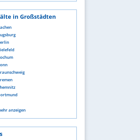
älte in Großstädten
achen
ugsburg
erlin
ielefeld
ochum
onn
raunschweig
remen
hemnitz
ortmund
ehr anzeigen
s