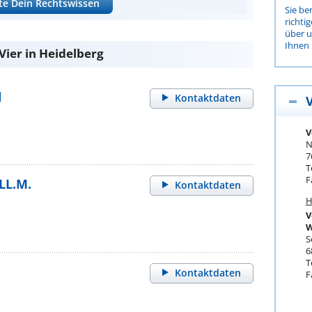
te Dein Rechtswissen
Sie be
richti
über 
Ihnen 
Vier in Heidelberg
d
Kontaktdaten
V
N
7
T
F
LL.M.
Kontaktdaten
H
V
W
S
6
T
Kontaktdaten
F