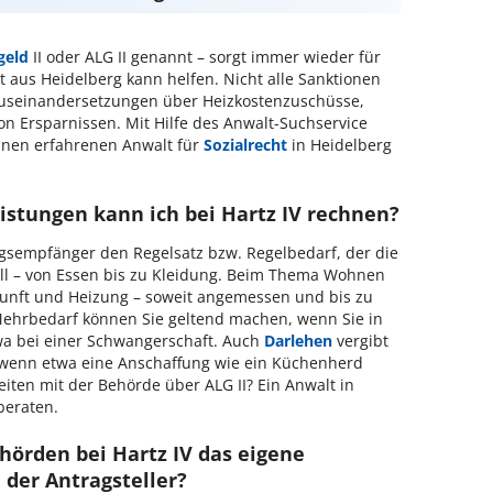
geld
II oder ALG II genannt – sorgt immer wieder für
t aus Heidelberg kann helfen. Nicht alle Sanktionen
Auseinandersetzungen über Heizkostenzuschüsse,
n Ersparnissen. Mit Hilfe des Anwalt-Suchservice
einen erfahrenen Anwalt für
Sozialrecht
in Heidelberg
istungen kann ich bei Hartz IV rechnen?
sempfänger den Regelsatz bzw. Regelbedarf, der die
oll – von Essen bis zu Kleidung. Beim Thema Wohnen
rkunft und Heizung – soweit angemessen und bis zu
ehrbedarf können Sie geltend machen, wenn Sie in
twa bei einer Schwangerschaft. Auch
Darlehen
vergibt
 wenn etwa eine Anschaffung wie ein Küchenherd
iten mit der Behörde über ALG II? Ein Anwalt in
beraten.
hörden bei Hartz IV das eigene
er Antragsteller?