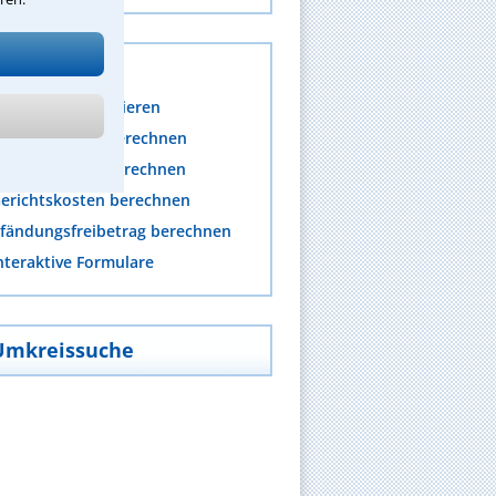
s
mpressum generieren
nwaltskosten berechnen
rozesskosten berechnen
erichtskosten berechnen
fändungsfreibetrag berechnen
nteraktive Formulare
Umkreissuche