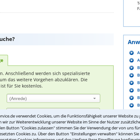
T
F
suche?
Anw
A
ge
A
B
rn. Anschließend werden sich spezialisierte
B
um das weitere Vorgehen abzuklären. Die
B
t für Sie kostenlos.
B
B
(Anrede)
B
C
rvice.de verwendet Cookies, um die Funktionsfähigkeit unserer Website zu 
D
wir zur Weiterentwicklung unserer Website im Sinne der Nutzer zusätzliche
den Button "Cookies zulassen" stimmen Sie der Verwendung der von uns fü
setzten Cookies zu. Über den Button "Einstellungen verwalten" können Sie 
m
gesetzten Cookies informieren und den Umfang Ihrer Einwilligung konfigurie