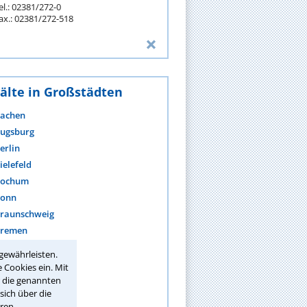
el.: 02381/272-0
ax.: 02381/272-518
älte in Großstädten
achen
ugsburg
erlin
ielefeld
ochum
onn
raunschweig
remen
hemnitz
gewährleisten.
ortmund
 Cookies ein. Mit
r die genannten
sich über die
ehr anzeigen
ren.