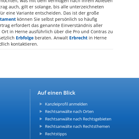
en möchten, was mit dem Vermögen nach Ihrem Ableben
rag auch, gilt er solange, bis alle unterzeichneten
ür eine Variante entscheiden. Das ist der große
stament
können Sie selbst persönlich so häufig
rtrag erfordert das genannte Einverständnis aller
r Ort in Herne ausführlich über die Pro und Contras zu
setzlich
Erbfolge
beraten. Anwalt
Erbrecht
in Herne
lich kontaktieren.
Auf einen Blick
Kanzleiprofil anmelden
Rechtsanwälte nach Orten
Rechtsanwälte nach Rechtsgebieten
Rechtsanwälte nach Rechtsthemen
Rechtstipps