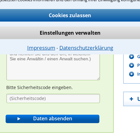
Cookies zulassen
Tool
I
Einstellungen verwalten
A
Impressum
Datenschutzerklärung
P
⁃
G
P
I
Bitte Sicherheitscode eingeben.