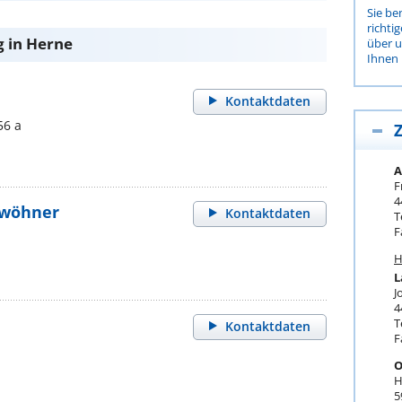
Sie be
richti
g in Herne
über 
Ihnen 
Kontaktdaten
56 a
Z
A
F
4
twöhner
Kontaktdaten
T
F
H
L
J
4
T
Kontaktdaten
F
O
H
5