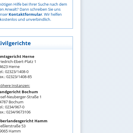
nötigen Hilfe bei Ihrer Suche nach dem
gen Anwalt? Dann schreiben Sie uns
unser
Kontaktformular
. Wir helfen
kostenlos und unverbindlich.
ivilgerichte
mtsgericht Herne
riedrich-Ebert-Platz 1
4623 Herne
el.: 02323/1408-0
ax.: 02323/1408-85
öhere Instanzen:
andgericht Bochum
osef-Neuberger-Straße 1
4787 Bochum
el.: 0234/967-0
ax.: 0234/9673106
berlandesgericht Hamm
eßlerstraße 53
9065 Hamm