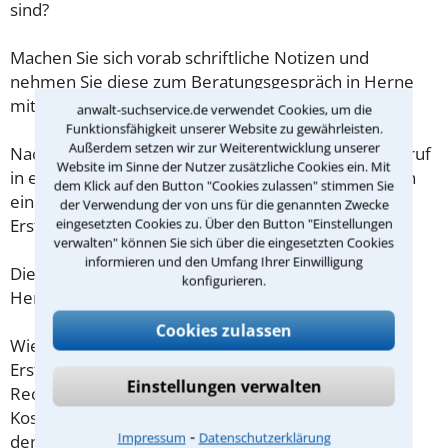
sind?
Machen Sie sich vorab schriftliche Notizen und
nehmen Sie diese zum Beratungsgespräch in Herne
mit.
anwalt-suchservice.de verwendet Cookies, um die
Funktionsfähigkeit unserer Website zu gewährleisten.
Außerdem setzen wir zur Weiterentwicklung unserer
Nachdem Sie über das Kontaktformular einen Rückruf
Website im Sinne der Nutzer zusätzliche Cookies ein. Mit
in einer Kanzlei angefordert haben, stellen wir Ihnen
dem Klick auf den Button "Cookies zulassen" stimmen Sie
eine Checkliste zur Verfügung, mit der Sie das
der Verwendung der von uns für die genannten Zwecke
eingesetzten Cookies zu. Über den Button "Einstellungen
Erstgespräch ausreichend vorbereiten können.
verwalten" können Sie sich über die eingesetzten Cookies
informieren und den Umfang Ihrer Einwilligung
Die Kosten eines Anwalts für Häusliche Gewalt in
konfigurieren.
Herne sind oft geringer als gedacht!
Cookies zulassen
Wieviel ein Rechtsanwalt in Herne für eine
Erstberatung verlangen darf, ist in §34 des
Einstellungen verwalten
Rechtsanwaltsvergütungsgesetz (RVG) geregelt. Die
Kosten für das erste Beratungsgespräch betragen
⁃
Impressum
Datenschutzerklärung
demnach maximal 190,00 € zzgl. MwSt.