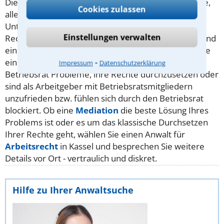
Die Mitglieder eines Betriebsrats haben viele Rechte,
Cookies zulassen
allen voran das
Mitbestimmungsrecht
bei
Unternehmensentscheidungen, aber auch weitere
Einstellungen verwalten
Rechte, wie das Recht auf bevorzugte Information und
einen Anspruch auf Beratung. Viele Ratsuchende, die
⁃
einen Anwalt für
Betriebsrat
suchen, haben als
Impressum
Datenschutzerklärung
Betriebsrat Probleme, ihre Rechte durchzusetzen oder
sind als Arbeitgeber mit Betriebsratsmitgliedern
unzufrieden bzw. fühlen sich durch den Betriebsrat
blockiert. Ob eine
Mediation
die beste Lösung Ihres
Problems ist oder es um das klassische Durchsetzen
Ihrer Rechte geht, wählen Sie einen Anwalt für
Arbeitsrecht
in Kassel und besprechen Sie weitere
Details vor Ort - vertraulich und diskret.
Hilfe zu Ihrer Anwaltsuche