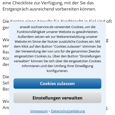
eine Checkliste zur Verfügung, mit der Sie das
Erstgespräch ausreichend vorbereiten können.
Die Kosten eines Anwalts für Kreditrecht in Kiel sind oft
geringer als gedacht!
anwalt-suchservice.de verwendet Cookies, um die
Funktionsfähigkeit unserer Website zu gewährleisten.
Außerdem setzen wir zur Weiterentwicklung unserer
Wieviel ein Rechtsanwalt in Kiel für eine Erstberatung
Website im Sinne der Nutzer zusätzliche Cookies ein. Mit
verlangen darf, ist in §34 des
dem Klick auf den Button "Cookies zulassen" stimmen Sie
der Verwendung der von uns für die genannten Zwecke
Rechtsanwaltsvergütungsgesetz (RVG) geregelt. Die
eingesetzten Cookies zu. Über den Button "Einstellungen
Kosten für das erste Beratungsgespräch betragen
verwalten" können Sie sich über die eingesetzten Cookies
demnach maximal 190,00 € zzgl. MwSt.
informieren und den Umfang Ihrer Einwilligung
konfigurieren.
Diese Regelung gilt jedoch nur für Verbraucher. Für
Selbstständige oder Freiberufler gilt diese
Cookies zulassen
Beschränkung nicht.
Einstellungen verwalten
Wichtig daher: Klären Sie die Kostenfrage mit Ihrem
Anwalt aus Kiel schon zu Beginn der ersten Beratung.
⁃
Impressum
Datenschutzerklärung