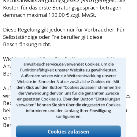
Rechtsanwaltsvergütungsgesetz (RVG) geregelt. Die
Kosten für das erste Beratungsgespräch betragen
demnach maximal 190,00 € zzgl. MwSt.
Diese Regelung gilt jedoch nur für Verbraucher. Für
Selbstständige oder Freiberufler gilt diese
Beschränkung nicht.
Wichtig daher: Klären Sie die Kostenfrage mit Ihrem
anwalt-suchservice.de verwendet Cookies, um die
Anwalt aus Stuttgart schon zu Beginn der ersten
Funktionsfähigkeit unserer Website zu gewährleisten.
Beratung.
Außerdem setzen wir zur Weiterentwicklung unserer
Website im Sinne der Nutzer zusätzliche Cookies ein. Mit
dem Klick auf den Button "Cookies zulassen" stimmen Sie
Außerdem gut zu wissen: Gemäß § 34 Absatz 2 RVG
der Verwendung der von uns für die genannten Zwecke
wird die Beratungsgebühr auf weitere Tätigkeiten des
eingesetzten Cookies zu. Über den Button "Einstellungen
Rechtsanwalts angerechnet. Sollte es also
verwalten" können Sie sich über die eingesetzten Cookies
beispielsweise aufgrund des Beratungsgesprächs zu
informieren und den Umfang Ihrer Einwilligung
konfigurieren.
einem Prozess kommen, so kann der Anwalt diese
Beratungsgebühr nicht mehr abrechnen.
Cookies zulassen