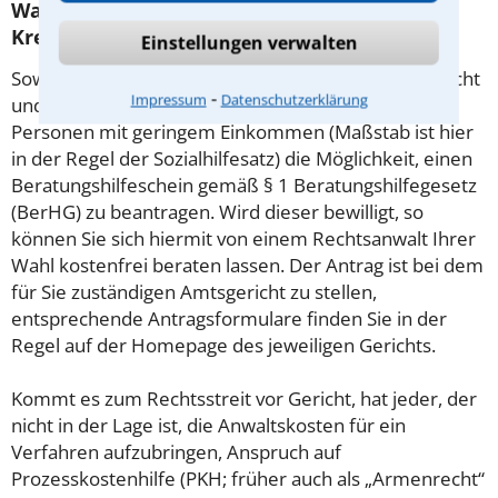
Was tun wenn ich mir keinen Anwalt für
Kreditrecht leisten kann?
Einstellungen verwalten
Soweit die Rechtsangelegenheit noch nicht vor Gericht
⁃
Impressum
Datenschutzerklärung
und eine Rechtsberatung notwendig ist, haben
Personen mit geringem Einkommen (Maßstab ist hier
in der Regel der Sozialhilfesatz) die Möglichkeit, einen
Beratungshilfeschein gemäß § 1 Beratungshilfegesetz
(BerHG) zu beantragen. Wird dieser bewilligt, so
können Sie sich hiermit von einem Rechtsanwalt Ihrer
Wahl kostenfrei beraten lassen. Der Antrag ist bei dem
für Sie zuständigen Amtsgericht zu stellen,
entsprechende Antragsformulare finden Sie in der
Regel auf der Homepage des jeweiligen Gerichts.
Kommt es zum Rechtsstreit vor Gericht, hat jeder, der
nicht in der Lage ist, die Anwaltskosten für ein
Verfahren aufzubringen, Anspruch auf
Prozesskostenhilfe (PKH; früher auch als „Armenrecht“