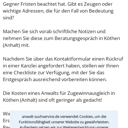
Gegner Fristen beachtet hat. Gibt es Zeugen oder
wichtige Adressen, die für den Fall von Bedeutung
sind?
Machen Sie sich vorab schriftliche Notizen und
nehmen Sie diese zum Beratungsgespräch in Köthen
(Anhalt) mit.
Nachdem Sie über das Kontaktformular einen Rückruf
in einer Kanzlei angefordert haben, stellen wir Ihnen
eine Checkliste zur Verfügung, mit der Sie das
Erstgespräch ausreichend vorbereiten können.
Die Kosten eines Anwalts für Zugewinnausgleich in
Köthen (Anhalt) sind oft geringer als gedacht!
Wieviel ein Rechtsanwalt in Köthen (Anhalt) für eine
anwalt-suchservice.de verwendet Cookies, um die
Erstberatung verlangen darf, ist in §34 des
Funktionsfähigkeit unserer Website zu gewährleisten.
Rechtsanwaltsvergütungsgesetz (RVG) geregelt. Die
Außerdem setzen wir zur Weiterentwicklung unserer