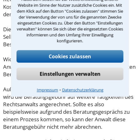
Website im Sinne der Nutzer zusätzliche Cookies ein. Mit
Kosten für das erste Beratungsgespräch betragen
dem Klick auf den Button "Cookies zulassen" stimmen Sie
demnach maximal 190,00 € zzgl. MwSt.
der Verwendung der von uns für die genannten Zwecke
eingesetzten Cookies zu. Über den Button "Einstellungen
Diese Regelung gilt jedoch nur für Verbraucher. Für
verwalten" können Sie sich über die eingesetzten Cookies
informieren und den Umfang Ihrer Einwilligung
Selbstständige oder Freiberufler gilt diese
konfigurieren.
Beschränkung nicht.
Cookies zulassen
Wichtig daher: Klären Sie die Kostenfrage mit Ihrem
Anwalt aus Köthen (Anhalt) schon zu Beginn der ersten
Einstellungen verwalten
Beratung.
⁃
Außerdem gut zu wissen: Gemäß § 34 Absatz 2 RVG
Impressum
Datenschutzerklärung
wird die Beratungsgebühr auf weitere Tätigkeiten des
Rechtsanwalts angerechnet. Sollte es also
beispielsweise aufgrund des Beratungsgesprächs zu
einem Prozess kommen, so kann der Anwalt diese
Beratungsgebühr nicht mehr abrechnen.