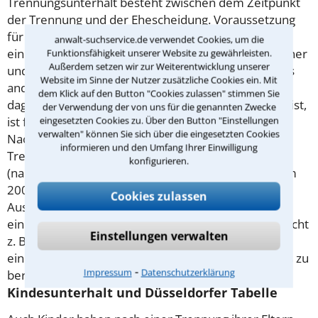
Trennungsunterhalt besteht zwischen dem Zeitpunkt
der Trennung und der Ehescheidung. Voraussetzung
für diesen Unterhalt ist deshalb die Trennung
anwalt-suchservice.de verwendet Cookies, um die
einerseits, Bedarf und Bedürftigkeit bei einem Partner
Funktionsfähigkeit unserer Website zu gewährleisten.
Außerdem setzen wir zur Weiterentwicklung unserer
und die Leistungsfähigkeit des anderen Ehepartners
Website im Sinne der Nutzer zusätzliche Cookies ein. Mit
andererseits. Die Gründe für die Trennung spielen
dem Klick auf den Button "Cookies zulassen" stimmen Sie
dagegen keine Rolle, wer „Schuld“ an der Trennung ist,
der Verwendung der von uns für die genannten Zwecke
eingesetzten Cookies zu. Über den Button "Einstellungen
ist für den Unterhalt nach der Trennung irrelevant.
verwalten" können Sie sich über die eingesetzten Cookies
Nach der
Scheidung
wird aus dem
informieren und den Umfang Ihrer Einwilligung
Trennungsunterhalt der Geschiedenenunterhalt
konfigurieren.
(nachehelicher Unterhalt). Seit der Unterhaltsreform
2008 soll der nacheheliche Unterhalt nur noch die
Cookies zulassen
Ausnahme, nicht mehr die Regel sein. 2013 gab es
eine weitere Gesetzesänderung, die es nun ermöglicht
Einstellungen verwalten
z. B. die Dauer der Ehe und ehebedingte Nachteile
einer langen Ehe bei der Bemessung des Unterhalts zu
⁃
Impressum
Datenschutzerklärung
berücksichtigen.
Kindesunterhalt und Düsseldorfer Tabelle