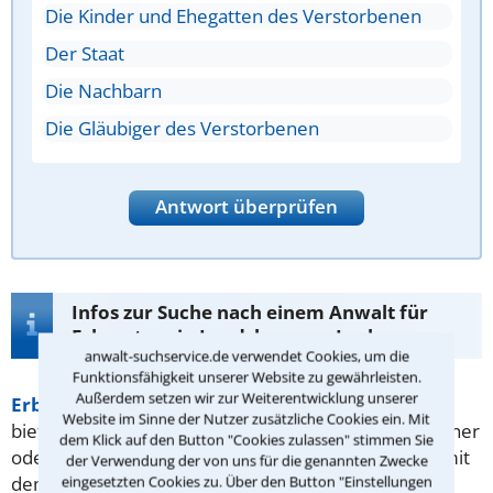
Die Kinder und Ehegatten des Verstorbenen
Der Staat
Die Nachbarn
Die Gläubiger des Verstorbenen
Antwort überprüfen
Infos zur Suche nach einem Anwalt für
Erbvertrag in Landsberg am Lech
anwalt-suchservice.de verwendet Cookies, um die
Funktionsfähigkeit unserer Website zu gewährleisten.
Außerdem setzen wir zur Weiterentwicklung unserer
Erbvertrag
in Landsberg am Lech
Ein Erbvertrag
Website im Sinne der Nutzer zusätzliche Cookies ein. Mit
bietet sich immer dann an, wenn Sie mit Ihrem Partner
dem Klick auf den Button "Cookies zulassen" stimmen Sie
oder in der Familie genau festlegen möchten, was mit
der Verwendung der von uns für die genannten Zwecke
eingesetzten Cookies zu. Über den Button "Einstellungen
dem Vermögen nach Ihrem Ableben passieren soll.