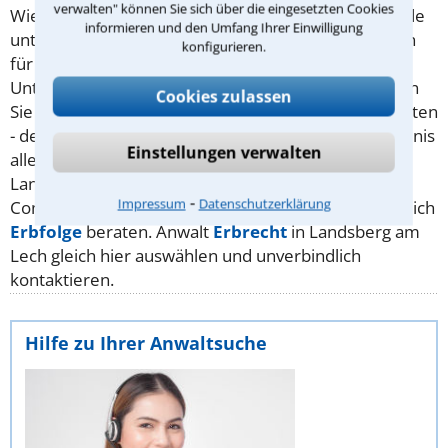
verwalten" können Sie sich über die eingesetzten Cookies
Wie jeder andere Vertrag auch, gilt er solange, bis alle
informieren und den Umfang Ihrer Einwilligung
unterzeichneten Parteien diesen kündigen oder sich
konfigurieren.
für eine Variante entscheiden. Das ist der große
Unterschied zum Testament: Ein
Testament
können
Cookies zulassen
Sie selbst persönlich so häufig ändern, wie Sie möchten
- der Erbvertrag erfordert das genannte Einverständnis
Einstellungen verwalten
aller Vertragsparteien. Lassen Sie sich vor Ort in
Landsberg am Lech ausführlich über die Pro und
⁃
Impressum
Datenschutzerklärung
Contras zu Erbvertrag, Testament oder doch gesetzlich
Erbfolge
beraten. Anwalt
Erbrecht
in Landsberg am
Lech gleich hier auswählen und unverbindlich
kontaktieren.
Hilfe zu Ihrer Anwaltsuche