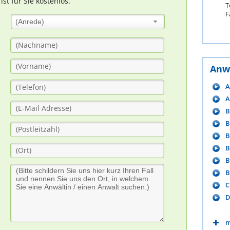
t für Sie kostenlos.
T
F
(Anrede)
Anw
A
A
B
B
B
B
B
B
C
D
m