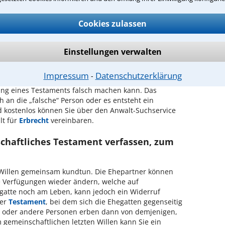
ntwort überprüfen
Cookies zulassen
 guten Anwalt für eine Beratung zum
Einstellungen verwalten
andsberg am Lech?
Impressum
Datenschutzerklärung
⁃
llung eines Testaments falsch machen kann.
Das
an die „falsche“ Person oder es entsteht ein
nd kostenlos können Sie über den Anwalt-Suchservice
lt für
Erbrecht
vereinbaren.
chaftliches Testament verfassen, zum
 Willen gemeinsam kundtun. Die Ehepartner können
e Verfügungen wieder ändern, welche auf
egatte noch am Leben, kann jedoch ein Widerruf
ner
Testament
, bei dem sich die Ehegatten gegenseitig
er oder andere Personen erben dann von demjenigen,
m gemeinschaftlichen letzten Willen kann Sie ein