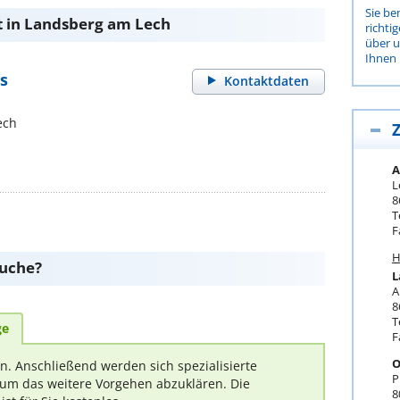
Sie be
 in Landsberg am Lech
richti
über 
Ihnen 
s
Kontaktdaten
ech
Z
A
L
8
T
F
H
suche?
L
A
8
T
ge
F
O
rn. Anschließend werden sich spezialisierte
P
um das weitere Vorgehen abzuklären. Die
8