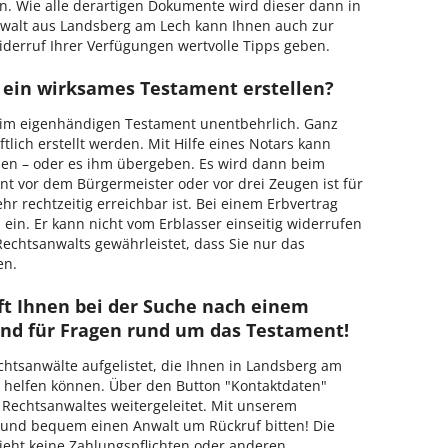
en. Wie alle derartigen Dokumente wird dieser dann in
anwalt aus Landsberg am Lech kann Ihnen auch zur
erruf Ihrer Verfügungen wertvolle Tipps geben.
ein wirksames Testament erstellen?
eim eigenhändigen Testament unentbehrlich. Ganz
tlich erstellt werden. Mit Hilfe eines Notars kann
llen – oder es ihm übergeben. Es wird dann beim
t vor dem Bürgermeister oder vor drei Zeugen ist für
hr rechtzeitig erreichbar ist. Bei einem Erbvertrag
ein. Er kann nicht vom Erblasser einseitig widerrufen
Rechtsanwalts gewährleistet, dass Sie nur das
en.
ft Ihnen bei der Suche nach einem
nd für Fragen rund um das Testament!
echtsanwälte aufgelistet, die Ihnen in Landsberg am
n helfen können. Über den Button "Kontaktdaten"
 Rechtsanwaltes weitergeleitet. Mit unserem
 und bequem einen Anwalt um Rückruf bitten! Die
eht keine Zahlungspflichten oder anderen