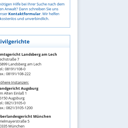
nötigen Hilfe bei Ihrer Suche nach dem
gen Anwalt? Dann schreiben Sie uns
unser
Kontaktformular
. Wir helfen
kostenlos und unverbindlich.
ivilgerichte
mtsgericht Landsberg am Lech
echstraße 7
6899 Landsberg am Lech
el.: 08191/108-0
ax.: 08191/108-222
öhere Instanzen:
andgericht Augsburg
m Alten Einlaß 1
6150 Augsburg
el.: 0821/3105-0
ax.: 0821/3105-1200
berlandesgericht München
rielmayerstraße 5
0335 München