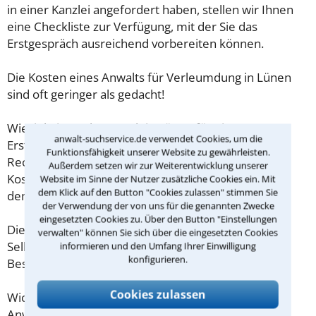
in einer Kanzlei angefordert haben, stellen wir Ihnen
eine Checkliste zur Verfügung, mit der Sie das
Erstgespräch ausreichend vorbereiten können.
Die Kosten eines Anwalts für Verleumdung in Lünen
sind oft geringer als gedacht!
Wieviel ein Rechtsanwalt in Lünen für eine
anwalt-suchservice.de verwendet Cookies, um die
Erstberatung verlangen darf, ist in §34 des
Funktionsfähigkeit unserer Website zu gewährleisten.
Rechtsanwaltsvergütungsgesetz (RVG) geregelt. Die
Außerdem setzen wir zur Weiterentwicklung unserer
Kosten für das erste Beratungsgespräch betragen
Website im Sinne der Nutzer zusätzliche Cookies ein. Mit
dem Klick auf den Button "Cookies zulassen" stimmen Sie
demnach maximal 190,00 € zzgl. MwSt.
der Verwendung der von uns für die genannten Zwecke
eingesetzten Cookies zu. Über den Button "Einstellungen
Diese Regelung gilt jedoch nur für Verbraucher. Für
verwalten" können Sie sich über die eingesetzten Cookies
Selbstständige oder Freiberufler gilt diese
informieren und den Umfang Ihrer Einwilligung
konfigurieren.
Beschränkung nicht.
Cookies zulassen
Wichtig daher: Klären Sie die Kostenfrage mit Ihrem
Anwalt aus Lünen schon zu Beginn der ersten