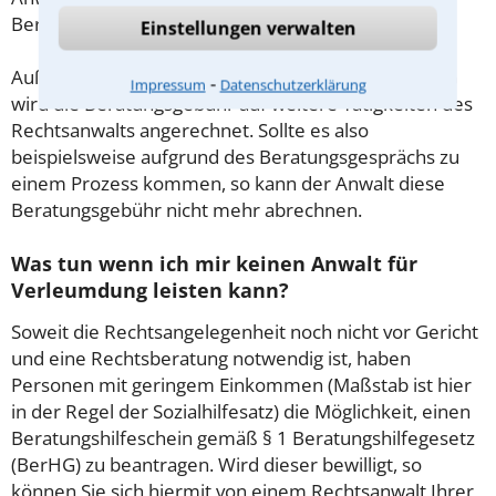
Beratung.
Einstellungen verwalten
Außerdem gut zu wissen: Gemäß § 34 Absatz 2 RVG
⁃
Impressum
Datenschutzerklärung
wird die Beratungsgebühr auf weitere Tätigkeiten des
Rechtsanwalts angerechnet. Sollte es also
beispielsweise aufgrund des Beratungsgesprächs zu
einem Prozess kommen, so kann der Anwalt diese
Beratungsgebühr nicht mehr abrechnen.
Was tun wenn ich mir keinen Anwalt für
Verleumdung leisten kann?
Soweit die Rechtsangelegenheit noch nicht vor Gericht
und eine Rechtsberatung notwendig ist, haben
Personen mit geringem Einkommen (Maßstab ist hier
in der Regel der Sozialhilfesatz) die Möglichkeit, einen
Beratungshilfeschein gemäß § 1 Beratungshilfegesetz
(BerHG) zu beantragen. Wird dieser bewilligt, so
können Sie sich hiermit von einem Rechtsanwalt Ihrer