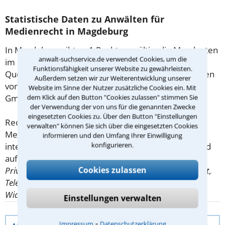
Statistische Daten zu Anwälten für
Medienrecht in Magdeburg
In Magdeburg gibt es 1 Rechtsanwältin, die Mandanten
anwalt-suchservice.de verwendet Cookies, um die
im Medienrecht berät.
Funktionsfähigkeit unserer Website zu gewährleisten.
Quelle: Anwalt- und Notarverzeichnis, herausgegeben
Außerdem setzen wir zur Weiterentwicklung unserer
von der Anwalt Suchservice Verlag Dr. Otto Schmidt
Website im Sinne der Nutzer zusätzliche Cookies ein. Mit
GmbH
dem Klick auf den Button "Cookies zulassen" stimmen Sie
der Verwendung der von uns für die genannten Zwecke
eingesetzten Cookies zu. Über den Button "Einstellungen
Rechtsuchende, die nach einem Anwalt für
verwalten" können Sie sich über die eingesetzten Cookies
Medienrecht in Magdeburg gesucht haben,
informieren und den Umfang Ihrer Einwilligung
konfigurieren.
interessierten sich insbesondere für die nachfolgend
aufgeführten Themen:
Leistungsschutzrecht,
Cookies zulassen
Privatkopie, Rundfunkrecht, Telekommunikationsrecht,
Telemediengesetz, Titelschutz, Verlagsrecht,
Widerrufsanspruch
.
Einstellungen verwalten
⁃
Impressum
Datenschutzerklärung