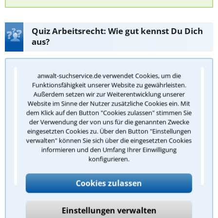
Quiz Arbeitsrecht: Wie gut kennst Du Dich
aus?
anwalt-suchservice.de verwendet Cookies, um die
Frage 1/5: Wann entsteht grundsätzlich ein
Funktionsfähigkeit unserer Website zu gewährleisten.
Anspruch auf gesetzlichen Mindesturlaub?
Außerdem setzen wir zur Weiterentwicklung unserer
Website im Sinne der Nutzer zusätzliche Cookies ein. Mit
Ab dem ersten Arbeitstag
dem Klick auf den Button "Cookies zulassen" stimmen Sie
der Verwendung der von uns für die genannten Zwecke
Nach drei Monaten Betriebszugehörigkeit
eingesetzten Cookies zu. Über den Button "Einstellungen
verwalten" können Sie sich über die eingesetzten Cookies
Nach sechs Monaten Bestehen des
informieren und den Umfang Ihrer Einwilligung
Arbeitsverhältnisses
konfigurieren.
Erst nach einem Jahr Beschäftigung
Cookies zulassen
Antwort überprüfen
Einstellungen verwalten