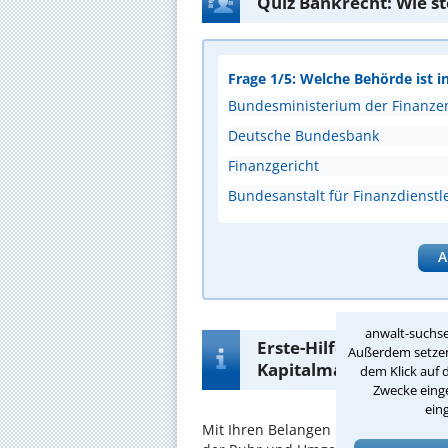
Quiz Bankrecht: Wie s
Frage 1/5: Welche Behörde ist i
Bundesministerium der Finanze
Deutsche Bundesbank
Finanzgericht
Bundesanstalt für Finanzdienstle
A
anwalt-suchse
Erste-Hilfe-Infos zur 
Außerdem setzen 
Kapitalmarktrecht in 
dem Klick auf 
Zwecke einge
ein
Mit Ihren Belangen im
Kapitalmarkt