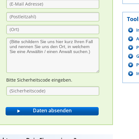
Tool
I
A
P
G
P
I
Bitte Sicherheitscode eingeben.