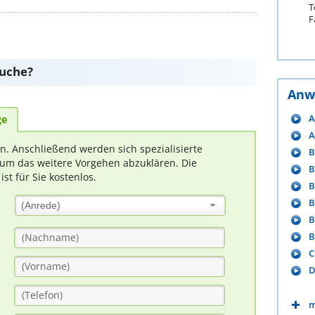
T
F
suche?
Anw
A
ge
A
rn. Anschließend werden sich spezialisierte
B
um das weitere Vorgehen abzuklären. Die
B
t für Sie kostenlos.
B
B
(Anrede)
B
B
C
D
m