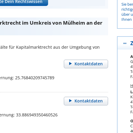
te Dein Rechtswissen
Sie be
richti
über 
Ihnen 
rktrecht im Umkreis von Mülheim an der
Z
lte für Kapitalmarktrecht aus der Umgebung von
A
G
Kontaktdaten
4
T
F
ernung: 25.76840209745789
H
L
K
Kontaktdaten
4
T
F
fernung: 33.886949350460526
O
C
4