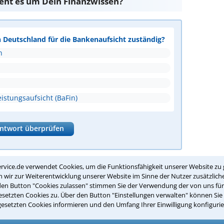
teht es um Dein Finanzwissen?
n Deutschland für die Bankenaufsicht zuständig?
n
istungsaufsicht (BaFin)
ntwort überprüfen
rvice.de verwendet Cookies, um die Funktionsfähigkeit unserer Website zu 
Suche nach einem Anwalt für
wir zur Weiterentwicklung unserer Website im Sinne der Nutzer zusätzliche
Mülheim an der Ruhr
den Button "Cookies zulassen" stimmen Sie der Verwendung der von uns fü
setzten Cookies zu. Über den Button "Einstellungen verwalten" können Sie 
gesetzten Cookies informieren und den Umfang Ihrer Einwilligung konfigurie
recht
sind Sie bei unseren Anwälten aus Mülheim an