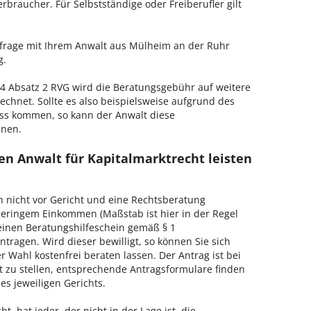
erbraucher. Für Selbstständige oder Freiberufler gilt
enfrage mit Ihrem Anwalt aus Mülheim an der Ruhr
g.
 Absatz 2 RVG wird die Beratungsgebühr auf weitere
echnet. Sollte es also beispielsweise aufgrund des
ss kommen, so kann der Anwalt diese
hnen.
en Anwalt für Kapitalmarktrecht leisten
h nicht vor Gericht und eine Rechtsberatung
geringem Einkommen (Maßstab ist hier in der Regel
, einen Beratungshilfeschein gemäß § 1
tragen. Wird dieser bewilligt, so können Sie sich
 Wahl kostenfrei beraten lassen. Der Antrag ist bei
t zu stellen, entsprechende Antragsformulare finden
es jeweiligen Gerichts.
, hat jeder, der nicht in der Lage ist, die