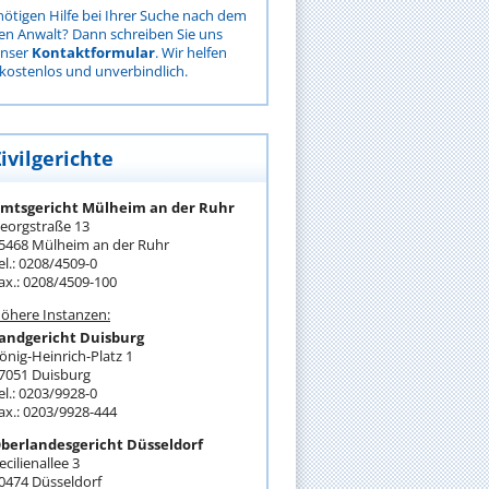
nötigen Hilfe bei Ihrer Suche nach dem
gen Anwalt? Dann schreiben Sie uns
unser
Kontaktformular
. Wir helfen
kostenlos und unverbindlich.
ivilgerichte
mtsgericht Mülheim an der Ruhr
eorgstraße 13
5468 Mülheim an der Ruhr
el.: 0208/4509-0
ax.: 0208/4509-100
öhere Instanzen:
andgericht Duisburg
önig-Heinrich-Platz 1
7051 Duisburg
el.: 0203/9928-0
ax.: 0203/9928-444
berlandesgericht Düsseldorf
ecilienallee 3
0474 Düsseldorf