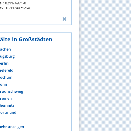
el.: 0211/4971-0
ax.: 0211/4971-548
älte in Großstädten
achen
ugsburg
erlin
ielefeld
ochum
onn
raunschweig
remen
hemnitz
ortmund
ehr anzeigen