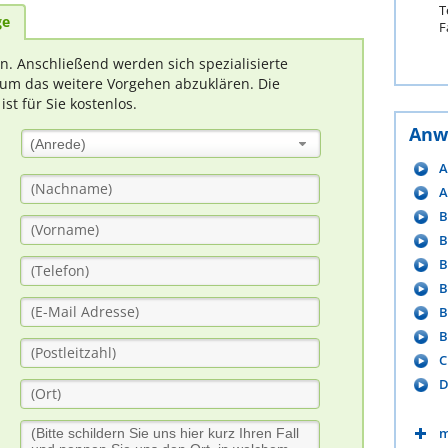
T
ge
F
rn. Anschließend werden sich spezialisierte
um das weitere Vorgehen abzuklären. Die
t für Sie kostenlos.
Anw
(Anrede)
A
A
B
B
B
B
B
B
C
D
m