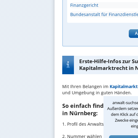
Finanzgericht
Bundesanstalt für Finanzdienstle
A
Erste-Hilfe-Infos zur 
Kapitalmarktrecht in
Mit Ihren Belangen im
Kapitalmarkt
und Umgebung in guten Händen.
anwalt-suchse
So einfach finden Sie den 
Außerdem setzen 
in Nürnberg:
dem Klick auf 
Zwecke einge
1. Profil des Anwalts für Kapitalma
ein
2. Nummer wählen und direkt mit de