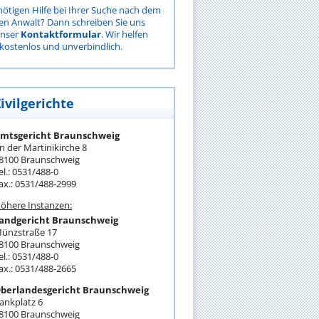
nötigen Hilfe bei Ihrer Suche nach dem
gen Anwalt? Dann schreiben Sie uns
unser
Kontaktformular
. Wir helfen
kostenlos und unverbindlich.
ivilgerichte
mtsgericht Braunschweig
n der Martinikirche 8
8100 Braunschweig
el.: 0531/488-0
ax.: 0531/488-2999
öhere Instanzen:
andgericht Braunschweig
ünzstraße 17
8100 Braunschweig
el.: 0531/488-0
ax.: 0531/488-2665
berlandesgericht Braunschweig
ankplatz 6
8100 Braunschweig