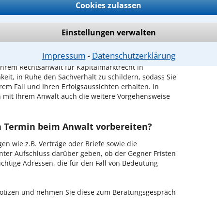
ch zurückrufen
Cookies zulassen
raunschweig ist es, über unser Kontaktformular einen
obieren Sie es gleich aus.
Einstellungen verwalten
ichen Erstgespräch in Braunschweig?
Impressum
Datenschutzerklärung
⁃
hrem Rechtsanwalt für Kapitalmarktrecht in
eit, in Ruhe den Sachverhalt zu schildern, sodass Sie
hrem Fall und Ihren Erfolgsaussichten erhalten. In
 mit Ihrem Anwalt auch die weitere Vorgehensweise
en Termin beim Anwalt vorbereiten?
en wie z.B. Verträge oder Briefe sowie die
nter Aufschluss darüber geben, ob der Gegner Fristen
ichtige Adressen, die für den Fall von Bedeutung
 Notizen und nehmen Sie diese zum Beratungsgespräch