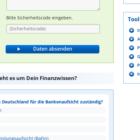
Bitte Sicherheitscode eingeben.
Tool
I
A
P
G
P
I
teht es um Dein Finanzwissen?
n Deutschland für die Bankenaufsicht zuständig?
n
istungsaufsicht (BaFin)