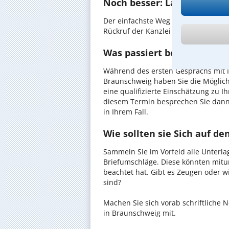
Noch besser: Lassen Sie si
Der einfachste Weg zum Anwalt in B
Rückruf der Kanzlei anzufordern - pr
Was passiert beim anwaltl
Während des ersten Gesprächs mit I
Braunschweig haben Sie die Möglichk
eine qualifizierte Einschätzung zu I
diesem Termin besprechen Sie dann
in Ihrem Fall.
Wie sollten sie Sich auf d
Sammeln Sie im Vorfeld alle Unterlag
Briefumschläge. Diese könnten mitu
beachtet hat. Gibt es Zeugen oder w
sind?
Machen Sie sich vorab schriftliche
in Braunschweig mit.