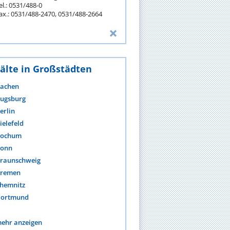
el.: 0531/488-0
ax.: 0531/488-2470, 0531/488-2664
älte in Großstädten
achen
ugsburg
erlin
ielefeld
ochum
onn
raunschweig
remen
hemnitz
ortmund
ehr anzeigen