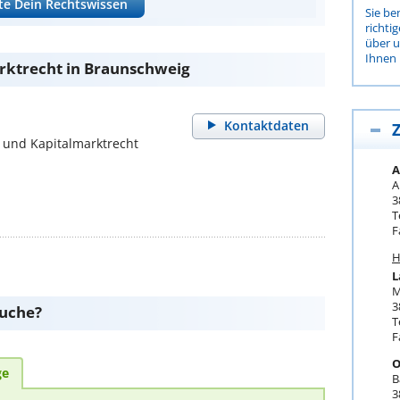
te Dein Rechtswissen
Sie be
richti
über 
Ihnen 
rktrecht in Braunschweig
Kontaktdaten
Z
 und Kapitalmarktrecht
A
A
3
T
F
H
L
M
3
suche?
T
F
O
ge
B
3