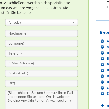
T
rn. Anschließend werden sich spezialisierte
F
um das weitere Vorgehen abzuklären. Die
t für Sie kostenlos.
(Anrede)
Anw
A
A
B
B
B
B
B
B
C
D
m