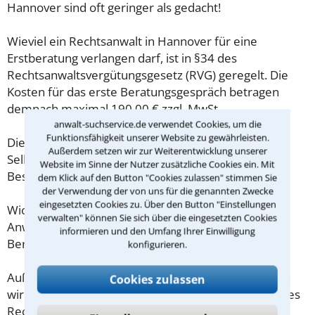
Hannover sind oft geringer als gedacht!
Wieviel ein Rechtsanwalt in Hannover für eine
Erstberatung verlangen darf, ist in §34 des
Rechtsanwaltsvergütungsgesetz (RVG) geregelt. Die
Kosten für das erste Beratungsgespräch betragen
demnach maximal 190,00 € zzgl. MwSt.
anwalt-suchservice.de verwendet Cookies, um die
Funktionsfähigkeit unserer Website zu gewährleisten.
Diese Regelung gilt jedoch nur für Verbraucher. Für
Außerdem setzen wir zur Weiterentwicklung unserer
Selbstständige oder Freiberufler gilt diese
Website im Sinne der Nutzer zusätzliche Cookies ein. Mit
Beschränkung nicht.
dem Klick auf den Button "Cookies zulassen" stimmen Sie
der Verwendung der von uns für die genannten Zwecke
eingesetzten Cookies zu. Über den Button "Einstellungen
Wichtig daher: Klären Sie die Kostenfrage mit Ihrem
verwalten" können Sie sich über die eingesetzten Cookies
Anwalt aus Hannover schon zu Beginn der ersten
informieren und den Umfang Ihrer Einwilligung
Beratung.
konfigurieren.
Außerdem gut zu wissen: Gemäß § 34 Absatz 2 RVG
Cookies zulassen
wird die Beratungsgebühr auf weitere Tätigkeiten des
Rechtsanwalts angerechnet. Sollte es also