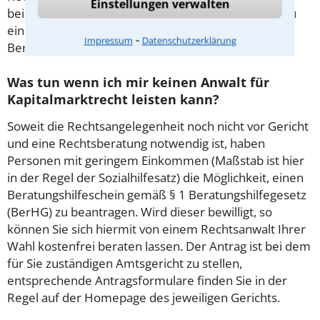
Einstellungen verwalten
beispielsweise aufgrund des Beratungsgesprächs zu
einem Prozess kommen, so kann der Anwalt diese
⁃
Impressum
Datenschutzerklärung
Beratungsgebühr nicht mehr abrechnen.
Was tun wenn ich mir keinen Anwalt für
Kapitalmarktrecht leisten kann?
Soweit die Rechtsangelegenheit noch nicht vor Gericht
und eine Rechtsberatung notwendig ist, haben
Personen mit geringem Einkommen (Maßstab ist hier
in der Regel der Sozialhilfesatz) die Möglichkeit, einen
Beratungshilfeschein gemäß § 1 Beratungshilfegesetz
(BerHG) zu beantragen. Wird dieser bewilligt, so
können Sie sich hiermit von einem Rechtsanwalt Ihrer
Wahl kostenfrei beraten lassen. Der Antrag ist bei dem
für Sie zuständigen Amtsgericht zu stellen,
entsprechende Antragsformulare finden Sie in der
Regel auf der Homepage des jeweiligen Gerichts.