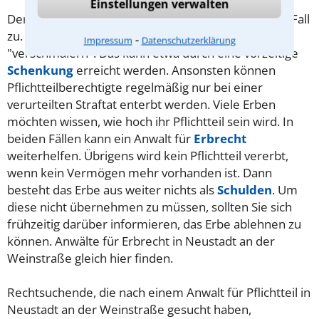
Einstellungen verwalten
Der
Pflichtteil
steht rechtmäßigen Erben in jedem Fall
zu. Vererber möchten diesen manchmal dennoch
⁃
Impressum
Datenschutzerklärung
"verschmälern". Das kann etwa durch eine vorzeitige
Schenkung
erreicht werden. Ansonsten können
Pflichtteilberechtigte regelmäßig nur bei einer
verurteilten Straftat enterbt werden.
Viele Erben
möchten wissen, wie hoch ihr Pflichtteil sein wird. In
beiden Fällen kann ein Anwalt für
Erbrecht
weiterhelfen. Übrigens wird kein Pflichtteil vererbt,
wenn kein Vermögen mehr vorhanden ist. Dann
besteht das Erbe aus weiter nichts als
Schulden
. Um
diese nicht übernehmen zu müssen, sollten Sie sich
frühzeitig darüber informieren, das Erbe ablehnen zu
können. Anwälte für Erbrecht in Neustadt an der
Weinstraße gleich hier finden.
Rechtsuchende, die nach einem Anwalt für Pflichtteil in
Neustadt an der Weinstraße gesucht haben,