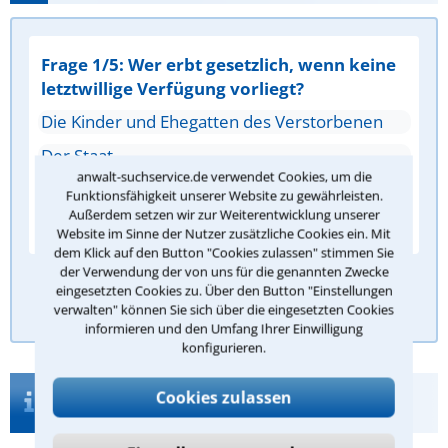
Frage 1/5: Wer erbt gesetzlich, wenn keine
letztwillige Verfügung vorliegt?
Die Kinder und Ehegatten des Verstorbenen
Der Staat
anwalt-suchservice.de verwendet Cookies, um die
Die Nachbarn
Funktionsfähigkeit unserer Website zu gewährleisten.
Außerdem setzen wir zur Weiterentwicklung unserer
Die Gläubiger des Verstorbenen
Website im Sinne der Nutzer zusätzliche Cookies ein. Mit
dem Klick auf den Button "Cookies zulassen" stimmen Sie
der Verwendung der von uns für die genannten Zwecke
eingesetzten Cookies zu. Über den Button "Einstellungen
Antwort überprüfen
verwalten" können Sie sich über die eingesetzten Cookies
informieren und den Umfang Ihrer Einwilligung
konfigurieren.
Infos zur Suche nach einem Anwalt für
Cookies zulassen
Pflichtteil in Neustadt an der Weinstraße