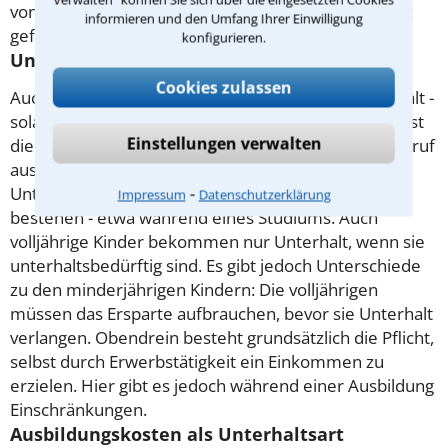
von vorhandenem Vermögen wird nur solange nicht
informieren und den Umfang Ihrer Einwilligung
gefordert, wie die Eltern Unterhalt zahlen können.
konfigurieren.
Unterhalt für volljährige Kinder
Cookies zulassen
Auch volljährige Kinder haben Anspruch auf Unterhalt -
solange sie ihre Erstausbildung durchlaufen. Damit ist
Einstellungen verwalten
die Ausbildung gemeint, die es ermöglicht, einen Beruf
auszuüben - also nicht die Schule. Ein
⁃
Unterhaltsanspruch kann auch für geraume Zeit
Impressum
Datenschutzerklärung
bestehen - etwa während eines Studiums. Auch
volljährige Kinder bekommen nur Unterhalt, wenn sie
unterhaltsbedürftig sind. Es gibt jedoch Unterschiede
zu den minderjährigen Kindern: Die volljährigen
müssen das Ersparte aufbrauchen, bevor sie Unterhalt
verlangen. Obendrein besteht grundsätzlich die Pflicht,
selbst durch Erwerbstätigkeit ein Einkommen zu
erzielen. Hier gibt es jedoch während einer Ausbildung
Einschränkungen.
Ausbildungskosten als Unterhaltsart