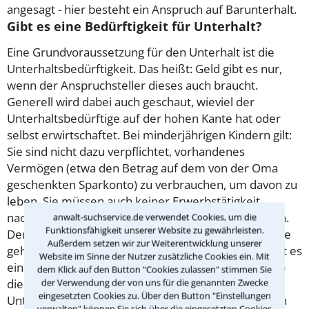
angesagt - hier besteht ein Anspruch auf Barunterhalt.
Gibt es eine Bedürftigkeit für Unterhalt?
Eine Grundvoraussetzung für den Unterhalt ist die
Unterhaltsbedürftigkeit. Das heißt: Geld gibt es nur,
wenn der Anspruchsteller dieses auch braucht.
Generell wird dabei auch geschaut, wieviel der
Unterhaltsbedürftige auf der hohen Kante hat oder
selbst erwirtschaftet. Bei minderjährigen Kindern gilt:
Sie sind nicht dazu verpflichtet, vorhandenes
Vermögen (etwa den Betrag auf dem von der Oma
geschenkten Sparkonto) zu verbrauchen, um davon zu
leben. Sie müssen auch keiner Erwerbstätigkeit
nachgehen, um ihren Lebensunterhalt zu bestreiten.
anwalt-suchservice.de verwendet Cookies, um die
Funktionsfähigkeit unserer Website zu gewährleisten.
Denn Minderjährige sollen zunächst mal in die Schule
Außerdem setzen wir zur Weiterentwicklung unserer
gehen und eine Ausbildung machen. Allerdeings gibt es
Website im Sinne der Nutzer zusätzliche Cookies ein. Mit
ein paar Ausnahmen: Einkünfte aus Vermögen - also
dem Klick auf den Button "Cookies zulassen" stimmen Sie
der Verwendung der von uns für die genannten Zwecke
die Zinsen aus dem Sparkonto - sind beim
eingesetzten Cookies zu. Über den Button "Einstellungen
Unterhaltsbedarf mit anzurechnen. Ein Verbrauchen
verwalten" können Sie sich über die eingesetzten Cookies