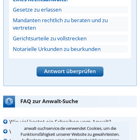
Gesetze zu erlassen
Mandanten rechtlich zu beraten und zu
vertreten
Gerichtsurteile zu vollstrecken
Notarielle Urkunden zu beurkunden
Antwort überprüfen
FAQ zur Anwalt-Suche
Wie viel kostet ein Schreiben vom Anwalt?
anwalt-suchservice.de verwendet Cookies, um die
Was muss ich zur Erstberatung mitbringen?
Funktionsfähigkeit unserer Website zu gewährleisten.