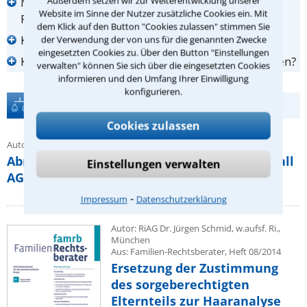
Außerdem setzen wir zur Weiterentwicklung unserer
Muss ich den Anwalt nehmen, den mir meine
Website im Sinne der Nutzer zusätzliche Cookies ein. Mit
Rechtsschutzversicherung empfiehlt?
dem Klick auf den Button "Cookies zulassen" stimmen Sie
Kann mein Anwalt einen Vorschuss verlangen?
der Verwendung der von uns für die genannten Zwecke
eingesetzten Cookies zu. Über den Button "Einstellungen
Kann ich mich beim Anwalt anonym beraten lassen?
verwalten" können Sie sich über die eingesetzten Cookies
informieren und den Umfang Ihrer Einwilligung
konfigurieren.
Rechtstipps
Cookies zulassen
Autor Carsten Herrle
Abmahnung | Blue Port Legal für HSV Fussball
Einstellungen verwalten
AG | “HSV“
⁃
Impressum
Datenschutzerklärung
Autor: RiAG Dr. Jürgen Schmid, w.aufsf. Ri.,
München
Aus: Familien-Rechtsberater, Heft 08/2014
Ersetzung der Zustimmung
des sorgeberechtigten
Elternteils zur Haaranalyse