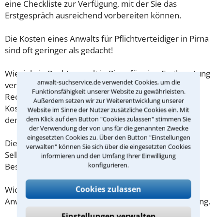
eine Checkliste zur Verfügung, mit der Sie das
Erstgespräch ausreichend vorbereiten können.
Die Kosten eines Anwalts für Pflichtverteidiger in Pirna
sind oft geringer als gedacht!
Wieviel ein Rechtsanwalt in Pirna für eine Erstberatung
anwalt-suchservice.de verwendet Cookies, um die
verlangen darf, ist in §34 des
Funktionsfähigkeit unserer Website zu gewährleisten.
Rechtsanwaltsvergütungsgesetz (RVG) geregelt. Die
Außerdem setzen wir zur Weiterentwicklung unserer
Kosten für das erste Beratungsgespräch betragen
Website im Sinne der Nutzer zusätzliche Cookies ein. Mit
demnach maximal 190,00 € zzgl. MwSt.
dem Klick auf den Button "Cookies zulassen" stimmen Sie
der Verwendung der von uns für die genannten Zwecke
eingesetzten Cookies zu. Über den Button "Einstellungen
Diese Regelung gilt jedoch nur für Verbraucher. Für
verwalten" können Sie sich über die eingesetzten Cookies
Selbstständige oder Freiberufler gilt diese
informieren und den Umfang Ihrer Einwilligung
konfigurieren.
Beschränkung nicht.
Cookies zulassen
Wichtig daher: Klären Sie die Kostenfrage mit Ihrem
Anwalt aus Pirna schon zu Beginn der ersten Beratung.
Einstellungen verwalten