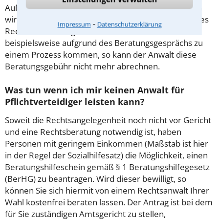
Außerdem gut zu wissen: Gemäß § 34 Absatz 2 RVG
wird die Beratungsgebühr auf weitere Tätigkeiten des
⁃
Impressum
Datenschutzerklärung
Rechtsanwalts angerechnet. Sollte es also
beispielsweise aufgrund des Beratungsgesprächs zu
einem Prozess kommen, so kann der Anwalt diese
Beratungsgebühr nicht mehr abrechnen.
Was tun wenn ich mir keinen Anwalt für
Pflichtverteidiger leisten kann?
Soweit die Rechtsangelegenheit noch nicht vor Gericht
und eine Rechtsberatung notwendig ist, haben
Personen mit geringem Einkommen (Maßstab ist hier
in der Regel der Sozialhilfesatz) die Möglichkeit, einen
Beratungshilfeschein gemäß § 1 Beratungshilfegesetz
(BerHG) zu beantragen. Wird dieser bewilligt, so
können Sie sich hiermit von einem Rechtsanwalt Ihrer
Wahl kostenfrei beraten lassen. Der Antrag ist bei dem
für Sie zuständigen Amtsgericht zu stellen,