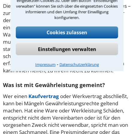
eingesetzten Cookies zu. Über den Button "Einstellungen
Die Parteien vereinbaren die Erstellung eines Werkes –
verwalten" können Sie sich über die eingesetzten Cookies
informieren und den Umfang Ihrer Einwilligung
zum Beispiel eine Handwerkerleistung. Beispiele für
konfigurieren.
derartige Leistungen sind das Decken eines Daches,
eine Autoreparatur oder die Installation eines
Cookies zulassen
Wasserhahns. Vor der Bezahlung der Werkleistung
muss erst die Abnahme durch den Auftraggeber
stattfinden. Gesetzliche Gewährleistungsansprüche
Einstellungen verwalten
schützen den Kunden vor mangelhafter Arbeit. Ein
erfahrener Anwalt für Vertragsrecht in Rövershagen
⁃
Impressum
Datenschutzerklärung
kann Ihnen helfen, zu Ihrem Recht zu kommen.
Was ist mit Gewährleistung gemeint?
Wer einen
Kaufvertrag
oder Werkvertrag abschließt,
kann bei Mängeln Gewährleistungsrechte geltend
machen. Hat eine Ware oder Werkleistung Schäden,
entspricht nicht dem Vereinbarten oder ist für den
vorgesehen Zweck nicht verwendbar, spricht man von
einem Sachmangel. Eine Preisminderung oder das