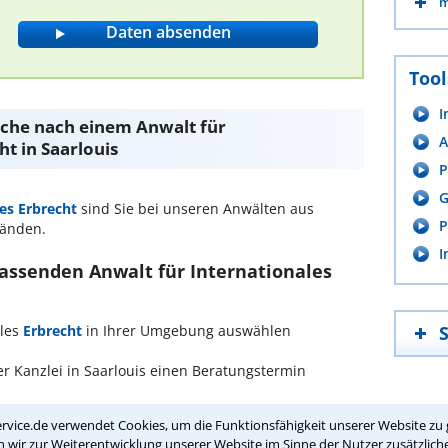
m
Tool
I
Suche nach einem Anwalt für
A
ht in Saarlouis
P
G
es Erbrecht
sind Sie bei unseren Anwälten aus
P
Händen.
I
passenden Anwalt für Internationales
ales
Erbrecht
in Ihrer Umgebung auswählen
r Kanzlei in Saarlouis einen Beratungstermin
rvice.de verwendet Cookies, um die Funktionsfähigkeit unserer Website zu 
ch zurückrufen
wir zur Weiterentwicklung unserer Website im Sinne der Nutzer zusätzliche