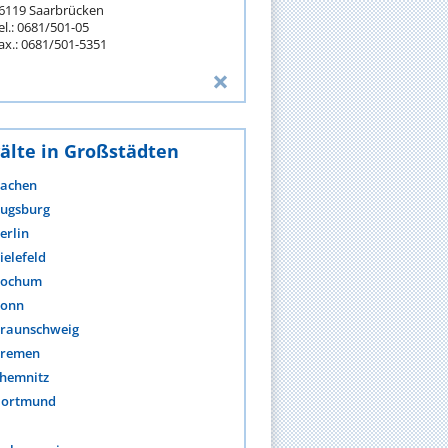
6119 Saarbrücken
el.: 0681/501-05
ax.: 0681/501-5351
älte in Großstädten
achen
ugsburg
erlin
ielefeld
ochum
onn
raunschweig
remen
hemnitz
ortmund