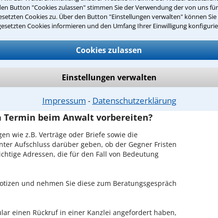
den Button "Cookies zulassen" stimmen Sie der Verwendung der von uns fü
arlouis ist es, über unser Kontaktformular einen
setzten Cookies zu. Über den Button "Einstellungen verwalten" können Sie 
obieren Sie es gleich aus.
gesetzten Cookies informieren und den Umfang Ihrer Einwilligung konfigurie
chen Erstgespräch in Saarlouis?
Cookies zulassen
hrem Rechtsanwalt für Internationales Erbrecht in
 in Ruhe den Sachverhalt zu schildern, sodass Sie eine
Einstellungen verwalten
Fall und Ihren Erfolgsaussichten erhalten. In diesem
em Anwalt auch die weitere Vorgehensweise in Ihrem
Impressum
Datenschutzerklärung
⁃
en Termin beim Anwalt vorbereiten?
en wie z.B. Verträge oder Briefe sowie die
nter Aufschluss darüber geben, ob der Gegner Fristen
ichtige Adressen, die für den Fall von Bedeutung
 Notizen und nehmen Sie diese zum Beratungsgespräch
ar einen Rückruf in einer Kanzlei angefordert haben,