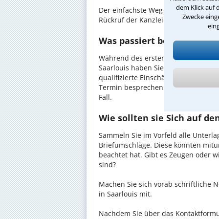
dem Klick auf 
Der einfachste Weg zum Anwalt in Sa
Zwecke einge
Rückruf der Kanzlei anzufordern - pr
ein
Was passiert beim anwaltli
Während des ersten Gesprächs mit I
Saarlouis haben Sie die Möglichkeit,
qualifizierte Einschätzung zu Ihrem 
Termin besprechen Sie dann mit Ihr
Fall.
Wie sollten sie Sich auf d
Sammeln Sie im Vorfeld alle Unterlag
Briefumschläge. Diese könnten mitu
beachtet hat. Gibt es Zeugen oder w
sind?
Machen Sie sich vorab schriftliche
in Saarlouis mit.
Nachdem Sie über das Kontaktformul