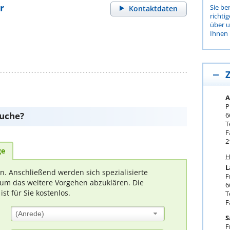
r
Sie be
Kontaktdaten
richti
über 
Ihnen 
Z
A
P
suche?
6
T
F
2
ge
H
L
rn. Anschließend werden sich spezialisierte
F
um das weitere Vorgehen abzuklären. Die
6
t für Sie kostenlos.
T
F
(Anrede)
S
F