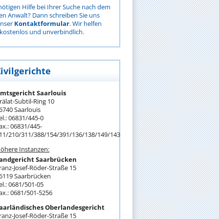
nötigen Hilfe bei Ihrer Suche nach dem
gen Anwalt? Dann schreiben Sie uns
unser
Kontaktformular
. Wir helfen
kostenlos und unverbindlich.
ivilgerichte
mtsgericht Saarlouis
rälat-Subtil-Ring 10
6740 Saarlouis
el.: 06831/445-0
ax.: 06831/445-
11/210/311/388/154/391/136/138/149/143
öhere Instanzen:
andgericht Saarbrücken
ranz-Josef-Röder-Straße 15
6119 Saarbrücken
el.: 0681/501-05
ax.: 0681/501-5256
aarländisches Oberlandesgericht
ranz-Josef-Röder-Straße 15