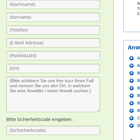
6
T
F
Anw
A
A
B
B
B
B
B
B
C
Bitte Sicherheitscode eingeben.
D