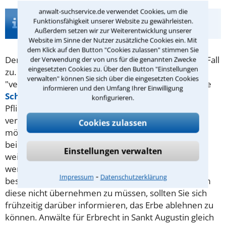
anwalt-suchservice.de verwendet Cookies, um die
Infos zur Suche nach einem Anwalt für
Funktionsfähigkeit unserer Website zu gewährleisten.
Pflichtteil in Sankt Augustin
Außerdem setzen wir zur Weiterentwicklung unserer
Website im Sinne der Nutzer zusätzliche Cookies ein. Mit
dem Klick auf den Button "Cookies zulassen" stimmen Sie
Der
Pflichtteil
steht rechtmäßigen Erben in jedem Fall
der Verwendung der von uns für die genannten Zwecke
eingesetzten Cookies zu. Über den Button "Einstellungen
zu. Vererber möchten diesen manchmal dennoch
verwalten" können Sie sich über die eingesetzten Cookies
"verschmälern". Das kann etwa durch eine vorzeitige
informieren und den Umfang Ihrer Einwilligung
Schenkung
erreicht werden. Ansonsten können
konfigurieren.
Pflichtteilberechtigte regelmäßig nur bei einer
verurteilten Straftat enterbt werden.
Viele Erben
Cookies zulassen
möchten wissen, wie hoch ihr Pflichtteil sein wird. In
beiden Fällen kann ein Anwalt für
Erbrecht
Einstellungen verwalten
weiterhelfen. Übrigens wird kein Pflichtteil vererbt,
wenn kein Vermögen mehr vorhanden ist. Dann
⁃
Impressum
Datenschutzerklärung
besteht das Erbe aus weiter nichts als
Schulden
. Um
diese nicht übernehmen zu müssen, sollten Sie sich
frühzeitig darüber informieren, das Erbe ablehnen zu
können. Anwälte für Erbrecht in Sankt Augustin gleich