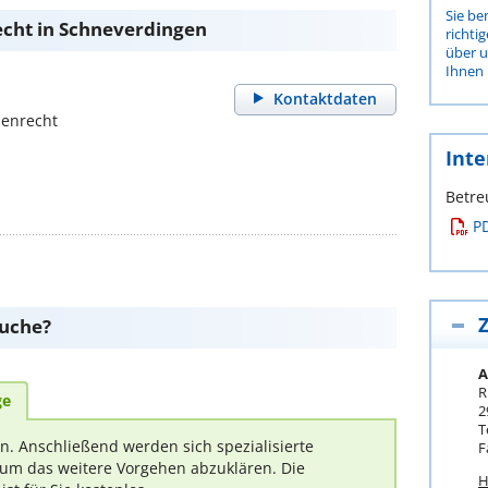
Sie be
echt in Schneverdingen
richti
über 
Ihnen 
Kontaktdaten
ienrecht
Inte
Betre
P
Z
suche?
A
R
ge
2
T
rn. Anschließend werden sich spezialisierte
F
um das weitere Vorgehen abzuklären. Die
H