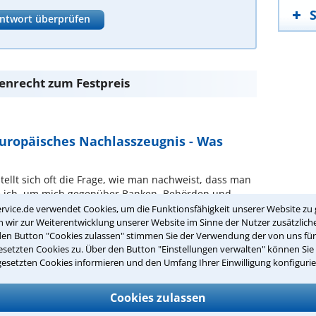
ntwort überprüfen
enrecht zum Festpreis
Europäisches Nachlasszeugnis - Was
llt sich oft die Frage, wie man nachweist, dass man
he ich, um mich gegenüber Banken, Behörden und
weisen? Reicht die vom ...
rvice.de verwendet Cookies, um die Funktionsfähigkeit unserer Website zu 
wir zur Weiterentwicklung unserer Website im Sinne der Nutzer zusätzliche
den Button "Cookies zulassen" stimmen Sie der Verwendung der von uns fü
setzten Cookies zu. Über den Button "Einstellungen verwalten" können Sie 
gesetzten Cookies informieren und den Umfang Ihrer Einwilligung konfigurie
ese
dung
Cookies zulassen
 Scheidung und möchten wissen, welche rechtlichen