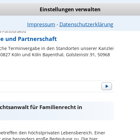
er Erstberatung erhalten Sie eine fundierte
tion – verständlich, diskret ...
Einstellungen verwalten
Impressum
Datenschutzerklärung
⁃
la Patsourakou
he und Partnerschaft
iche Terminvergabe in den Standorten unserer Kanzlei
 50827 Köln und Köln Bayenthal, Golsteinstr.91, 50968
chtsanwalt für Familienrecht in
betreffen den höchstprivaten Lebensbereich. Einer
eine besonders große Bedeutung zu. Die hier