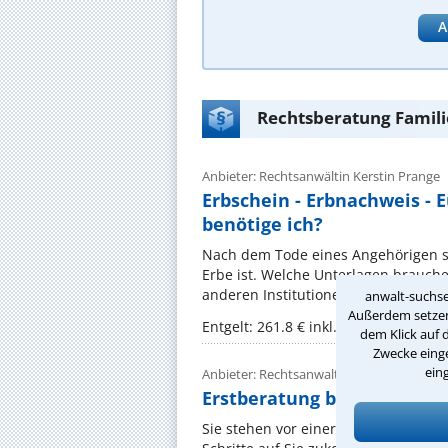
A
Rechtsberatung Famili
Anbieter: Rechtsanwältin Kerstin Prange
Erbschein - Erbnachweis - 
benötige ich?
Nach dem Tode eines Angehörigen ste
Erbe ist. Welche Unterlagen brauc
anderen Institutionen als Erbe auszu
anwalt-suchse
Außerdem setzen 
Entgelt: 261.8 € inkl. MwSt.
dem Klick auf 
Zwecke einge
ein
Anbieter: Rechtsanwalt Ass. jur. Bernd Gi
Erstberatung bei Eheschei
Sie stehen vor einer Trennung oder