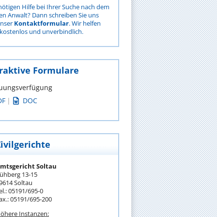
nötigen Hilfe bei Ihrer Suche nach dem
gen Anwalt? Dann schreiben Sie uns
unser
Kontaktformular
. Wir helfen
kostenlos und unverbindlich.
raktive Formulare
uungsverfügung
DF
|
DOC
ivilgerichte
mtsgericht Soltau
ühberg 13-15
9614 Soltau
el.: 05191/695-0
ax.: 05191/695-200
öhere Instanzen: