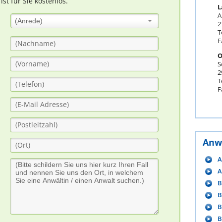
t für Sie kostenlos.
L
A
(Anrede)
2
T
F
O
S
2
T
F
Anw
A
A
B
B
B
B