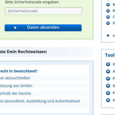
Bitte Sicherheitscode eingeben.
B
B
C
D
m
ste Dein Rechtswissen
Tool
I
recht in Deutschland?
A
ner abzuschließen
P
tützung von Dritten
G
P
erhalb der Familie
I
ie Gesundheit, Ausbildung und Aufenthaltsort