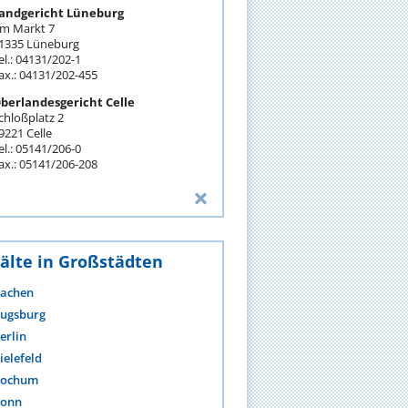
andgericht Lüneburg
m Markt 7
1335 Lüneburg
el.: 04131/202-1
ax.: 04131/202-455
berlandesgericht Celle
chloßplatz 2
9221 Celle
el.: 05141/206-0
ax.: 05141/206-208
älte in Großstädten
achen
ugsburg
erlin
ielefeld
ochum
onn