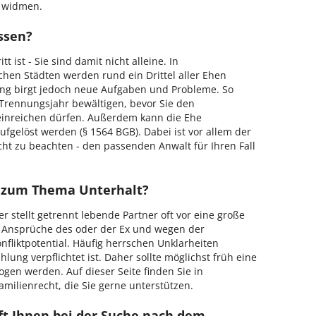
u widmen.
assen?
t ist - Sie sind damit nicht alleine. In
en Städten werden rund ein Drittel aller Ehen
ng birgt jedoch neue Aufgaben und Probleme. So
Trennungsjahr bewältigen, bevor Sie den
inreichen dürfen. Außerdem kann die Ehe
ufgelöst werden (§ 1564 BGB). Dabei ist vor allem der
ht zu beachten - den passenden Anwalt für Ihren Fall
t zum Thema Unterhalt?
r stellt getrennt lebende Partner oft vor eine große
 Ansprüche des oder der Ex und wegen der
onfliktpotential. Häufig herrschen Unklarheiten
lung verpflichtet ist. Daher sollte möglichst früh eine
gen werden. Auf dieser Seite finden Sie in
amilienrecht, die Sie gerne unterstützen.
ft Ihnen bei der Suche nach dem