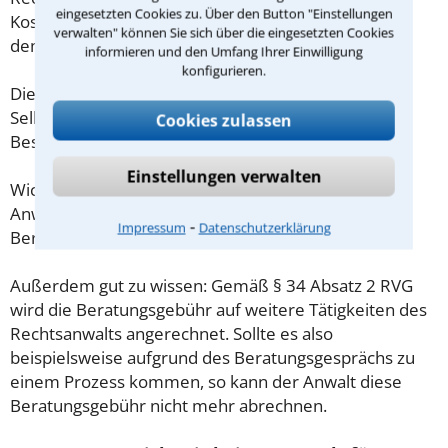
eingesetzten Cookies zu. Über den Button "Einstellungen
Kosten für das erste Beratungsgespräch betragen
verwalten" können Sie sich über die eingesetzten Cookies
demnach maximal 190,00 € zzgl. MwSt.
informieren und den Umfang Ihrer Einwilligung
konfigurieren.
Diese Regelung gilt jedoch nur für Verbraucher. Für
Selbstständige oder Freiberufler gilt diese
Cookies zulassen
Beschränkung nicht.
Einstellungen verwalten
Wichtig daher: Klären Sie die Kostenfrage mit Ihrem
Anwalt aus Schwerin schon zu Beginn der ersten
⁃
Impressum
Datenschutzerklärung
Beratung.
Außerdem gut zu wissen: Gemäß § 34 Absatz 2 RVG
wird die Beratungsgebühr auf weitere Tätigkeiten des
Rechtsanwalts angerechnet. Sollte es also
beispielsweise aufgrund des Beratungsgesprächs zu
einem Prozess kommen, so kann der Anwalt diese
Beratungsgebühr nicht mehr abrechnen.