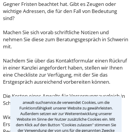
Gegner Fristen beachtet hat. Gibt es Zeugen oder
wichtige Adressen, die für den Fall von Bedeutung
sind?
Machen Sie sich vorab schriftliche Notizen und
nehmen Sie diese zum Beratungsgespräch in Schwerin
mit.
Nachdem Sie über das Kontaktformular einen Rückruf
in einer Kanzlei angefordert haben, stellen wir Ihnen
eine Checkliste zur Verfügung, mit der Sie das
Erstgespräch ausreichend vorbereiten können.
Die Kosten eines Anwalts für Versorgungsausgleich in
anwalt-suchservice.de verwendet Cookies, um die
Schwerin sind oft geringer als gedacht!
Funktionsfähigkeit unserer Website zu gewährleisten.
Außerdem setzen wir zur Weiterentwicklung unserer
Wieviel ein Rechtsanwalt in Schwerin für eine
Website im Sinne der Nutzer zusätzliche Cookies ein. Mit
Erstberatung verlangen darf, ist in §34 des
dem Klick auf den Button "Cookies zulassen" stimmen Sie
der Verwendung der von uns für die genannten Zwecke
Rechtsanwaltsvergütungsgesetz (RVG) geregelt. Die