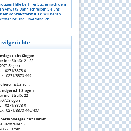
nötigen Hilfe bei Ihrer Suche nach dem
gen Anwalt? Dann schreiben Sie uns
unser
Kontaktformular
. Wir helfen
kostenlos und unverbindlich.
ivilgerichte
mtsgericht Siegen
erliner Straße 21-22
7072 Siegen
el.: 0271/3373-0
ax.: 0271/3373-449
öhere Instanzen:
andgericht Siegen
erliner Straße 22
7072 Siegen
el.: 0271/3373-0
ax.: 0271/3373-446/407
berlandesgericht Hamm
eßlerstraße 53
9065 Hamm