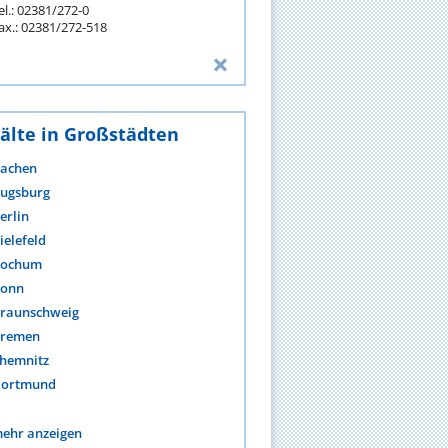
el.: 02381/272-0
ax.: 02381/272-518
älte in Großstädten
achen
ugsburg
erlin
ielefeld
ochum
onn
raunschweig
remen
hemnitz
ortmund
ehr anzeigen