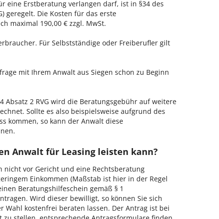
ür eine Erstberatung verlangen darf, ist in §34 des
 geregelt. Die Kosten für das erste
h maximal 190,00 € zzgl. MwSt.
erbraucher. Für Selbstständige oder Freiberufler gilt
nfrage mit Ihrem Anwalt aus Siegen schon zu Beginn
 Absatz 2 RVG wird die Beratungsgebühr auf weitere
echnet. Sollte es also beispielsweise aufgrund des
ss kommen, so kann der Anwalt diese
hnen.
en Anwalt für Leasing leisten kann?
h nicht vor Gericht und eine Rechtsberatung
geringem Einkommen (Maßstab ist hier in der Regel
, einen Beratungshilfeschein gemäß § 1
tragen. Wird dieser bewilligt, so können Sie sich
 Wahl kostenfrei beraten lassen. Der Antrag ist bei
t zu stellen, entsprechende Antragsformulare finden