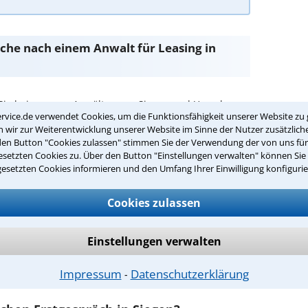
Suche nach einem Anwalt für Leasing in
Sie bei unseren Anwälten aus Siegen und Umgebung
rvice.de verwendet Cookies, um die Funktionsfähigkeit unserer Website zu 
wir zur Weiterentwicklung unserer Website im Sinne der Nutzer zusätzliche
den Button "Cookies zulassen" stimmen Sie der Verwendung der von uns fü
passenden Anwalt für Leasing in Siegen:
setzten Cookies zu. Über den Button "Einstellungen verwalten" können Sie 
gesetzten Cookies informieren und den Umfang Ihrer Einwilligung konfigurie
n Ihrer Umgebung auswählen
r Kanzlei in Siegen einen Beratungstermin
Cookies zulassen
Einstellungen verwalten
ch zurückrufen
egen ist es, über unser Kontaktformular einen
Impressum
Datenschutzerklärung
⁃
obieren Sie es gleich aus.