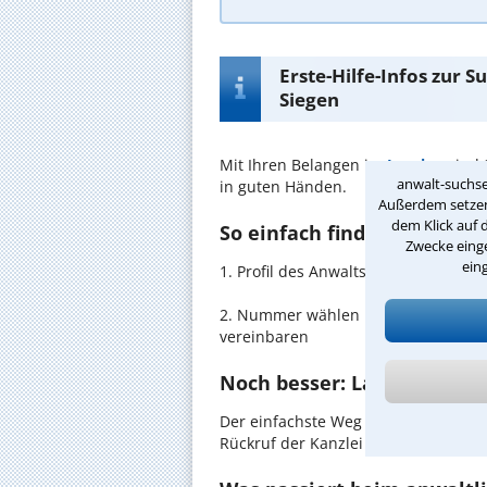
Erste-Hilfe-Infos zur 
Siegen
Mit Ihren Belangen im
Leasing
sind 
anwalt-suchse
in guten Händen.
Außerdem setzen 
dem Klick auf 
So einfach finden Sie den 
Zwecke einge
ein
1. Profil des Anwalts für Leasing i
2. Nummer wählen und direkt mit de
vereinbaren
Noch besser: Lassen Sie si
Der einfachste Weg zum Anwalt in Si
Rückruf der Kanzlei anzufordern - pr