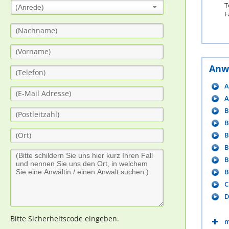
T
(Anrede)
F
Anw
A
A
B
B
B
B
B
B
C
D
Bitte Sicherheitscode eingeben.
m