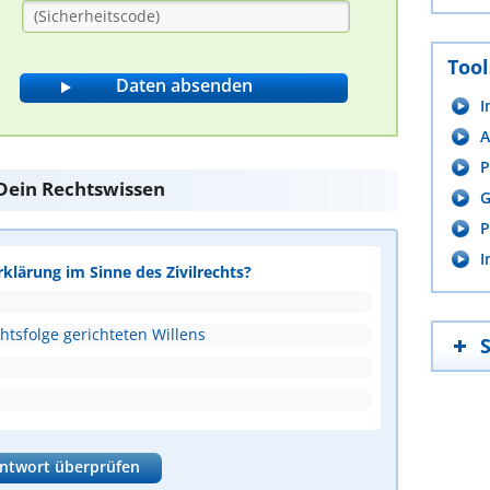
Tool
I
A
P
e Dein Rechtswissen
G
P
I
rklärung im Sinne des Zivilrechts?
htsfolge gerichteten Willens
ntwort überprüfen