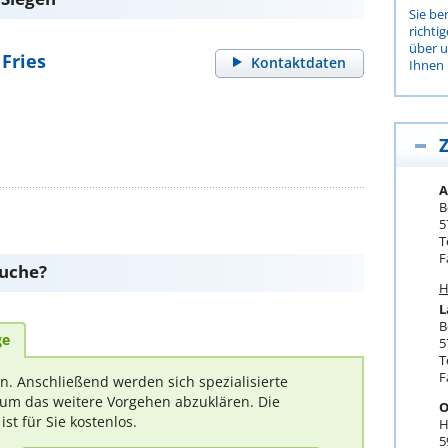
Sie be
richti
über 
 Fries
Kontaktdaten
Ihnen 
Z
A
B
5
T
F
suche?
H
L
B
ge
5
T
F
rn. Anschließend werden sich spezialisierte
um das weitere Vorgehen abzuklären. Die
O
t für Sie kostenlos.
H
5