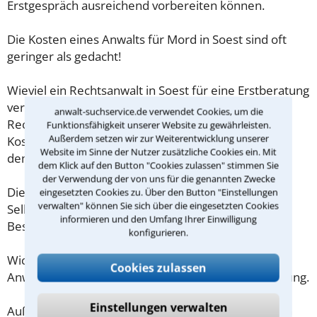
Erstgespräch ausreichend vorbereiten können.
Die Kosten eines Anwalts für Mord in Soest sind oft
geringer als gedacht!
Wieviel ein Rechtsanwalt in Soest für eine Erstberatung
verlangen darf, ist in §34 des
anwalt-suchservice.de verwendet Cookies, um die
Rechtsanwaltsvergütungsgesetz (RVG) geregelt. Die
Funktionsfähigkeit unserer Website zu gewährleisten.
Außerdem setzen wir zur Weiterentwicklung unserer
Kosten für das erste Beratungsgespräch betragen
Website im Sinne der Nutzer zusätzliche Cookies ein. Mit
demnach maximal 190,00 € zzgl. MwSt.
dem Klick auf den Button "Cookies zulassen" stimmen Sie
der Verwendung der von uns für die genannten Zwecke
Diese Regelung gilt jedoch nur für Verbraucher. Für
eingesetzten Cookies zu. Über den Button "Einstellungen
verwalten" können Sie sich über die eingesetzten Cookies
Selbstständige oder Freiberufler gilt diese
informieren und den Umfang Ihrer Einwilligung
Beschränkung nicht.
konfigurieren.
Wichtig daher: Klären Sie die Kostenfrage mit Ihrem
Cookies zulassen
Anwalt aus Soest schon zu Beginn der ersten Beratung.
Einstellungen verwalten
Außerdem gut zu wissen: Gemäß § 34 Absatz 2 RVG