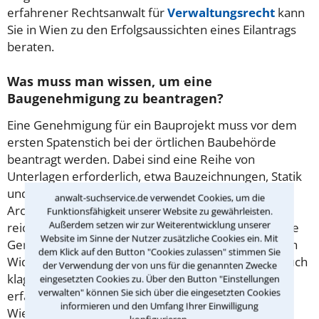
erfahrener Rechtsanwalt für
Verwaltungsrecht
kann
Sie in Wien zu den Erfolgsaussichten eines Eilantrags
beraten.
Was muss man wissen, um eine
Baugenehmigung zu beantragen?
Eine Genehmigung für ein Bauprojekt muss vor dem
ersten Spatenstich bei der örtlichen Baubehörde
beantragt werden. Dabei sind eine Reihe von
Unterlagen erforderlich, etwa Bauzeichnungen, Statik
und Lageplan. Die Dokumente sind durch einen
anwalt-suchservice.de verwendet Cookies, um die
Architekten oder Bauingenieur zu erstellen. Dieser
Funktionsfähigkeit unserer Website zu gewährleisten.
Außerdem setzen wir zur Weiterentwicklung unserer
reicht den Antrag dann bei der Behörde ein. Wird die
Website im Sinne der Nutzer zusätzliche Cookies ein. Mit
Genehmigung abgelehnt, kann der Bauherr dagegen
dem Klick auf den Button "Cookies zulassen" stimmen Sie
Widerspruch erheben und bei dessen Ablehnung auch
der Verwendung der von uns für die genannten Zwecke
klagen. Hier sollte man frühzeitig die Hilfe eines
eingesetzten Cookies zu. Über den Button "Einstellungen
verwalten" können Sie sich über die eingesetzten Cookies
erfahrenen Rechtsanwalts für Verwaltungsrecht in
informieren und den Umfang Ihrer Einwilligung
Wien in Anspruch nehmen.