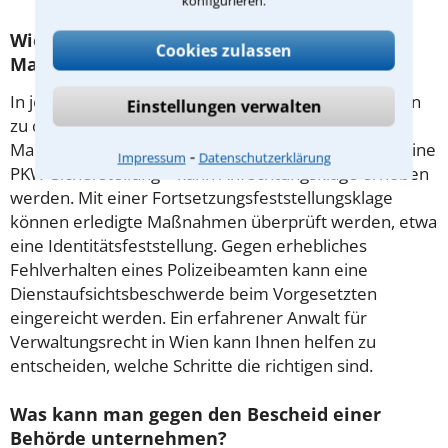
konfigurieren.
Wie wehrt man sich gegen polizeiliche
Cookies zulassen
Maßnahmen?
In jedem Bundesland gibt es gesetzliche Vorschriften
Einstellungen verwalten
zu den Befugnissen der Polizei. Gegen eine
Maßnahme, die sich noch nicht erledigt hat – etwa eine
⁃
Impressum
Datenschutzerklärung
PKW-Sicherstellung – kann Anfechtungsklage erhoben
werden. Mit einer Fortsetzungsfeststellungsklage
können erledigte Maßnahmen überprüft werden, etwa
eine Identitätsfeststellung. Gegen erhebliches
Fehlverhalten eines Polizeibeamten kann eine
Dienstaufsichtsbeschwerde beim Vorgesetzten
eingereicht werden. Ein erfahrener Anwalt für
Verwaltungsrecht in Wien kann Ihnen helfen zu
entscheiden, welche Schritte die richtigen sind.
Was kann man gegen den Bescheid einer
Behörde unternehmen?