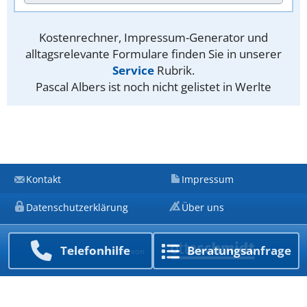
Kostenrechner, Impressum-Generator und
alltagsrelevante Formulare finden Sie in unserer
Service
Rubrik.
Pascal Albers ist noch nicht gelistet in Werlte
Kontakt
Impressum
Datenschutzerklärung
Über uns
Telefon­hilfe
Beratungs­anfrage
Ein Unternehmen von