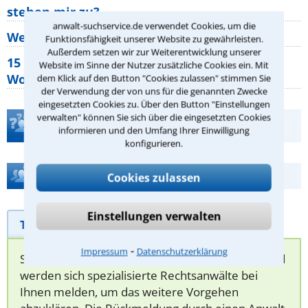
stehen mir zu?
anwalt-suchservice.de verwendet Cookies, um die
Wer muss Zweitwohnungssteuer zahlen?
Funktionsfähigkeit unserer Website zu gewährleisten.
Außerdem setzen wir zur Weiterentwicklung unserer
15 elementare Rechte, die jeder
Website im Sinne der Nutzer zusätzliche Cookies ein. Mit
Wohnungseigentümer kennen sollte
dem Klick auf den Button "Cookies zulassen" stimmen Sie
der Verwendung der von uns für die genannten Zwecke
eingesetzten Cookies zu. Über den Button "Einstellungen
verwalten" können Sie sich über die eingesetzten Cookies
Teste Dein Rechtswissen
informieren und den Umfang Ihrer Einwilligung
konfigurieren.
Hilfe bei Ihrer Anwaltsuche?
Cookies zulassen
Einstellungen verwalten
Telefonhilfe
Beratungsanfrage
⁃
Impressum
Datenschutzerklärung
Sie können hier Ihren Fall schildern. Anschließend
werden sich spezialisierte Rechtsanwälte bei
Ihnen melden, um das weitere Vorgehen